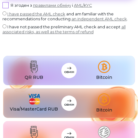
USDT BEP20
Я згоден з
правилами обміну
і
AML/KYC
USDT
USDT ERC20
I have passed the AML check
and am familiar with the
recommendations for conducting
an independent AML check
.
USDT
USDT POLYGON
I have not passed the preliminary AML check and accept
all
USDT
associated risks, as well as the terms of refund
USDT SOL
USDC
USDC BEP20
USDC
USDC ERC20
ОБМІН
QR RUB
Bitcoin
ОБМІН
Visa/MasterCard RUB
Bitcoin
ОБМІН