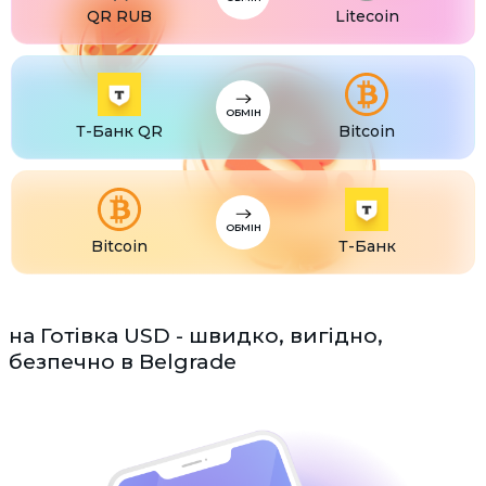
QR RUB
Litecoin
ОБМІН
Т-Банк QR
Bitcoin
ОБМІН
Bitcoin
Т-Банк
на Готівка USD - швидко, вигідно,
безпечно в Belgrade