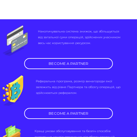
Накопичувальна система знижок, що збільшується
від загальної суми операцій, здійснених учасником
весь час користування ресурсом.
BECOME A PARTNER
Реферальна програма, розмір винагороди якої
залежить від рівня Партнера та обсягу операцій, що
здійснюються рефералом.
BECOME A PARTNER
Кращі умови обслуговування та безліч способів
виведення коштів отриманих від обсягу операцій