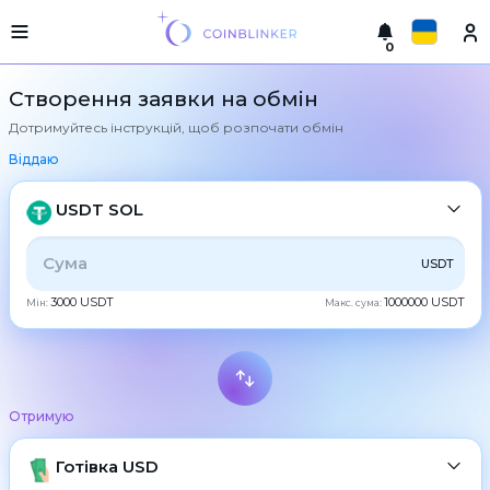
0
Русский
Легка
Створення заявки на обмін
версія
Дотримуйтесь інструкцій, щоб розпочати обмін
Здійснити
English
обмін
Віддаю
Türkçe
Міста
USDT SOL
Резерви
Eesti
УСЕ
CRYPTO
BANK
PS
BALANCE
CHECK
USDT
Гарантії
Español
обмінника
3000 USDT
1000000 USDT
Мін:
Макс. сума:
CASH
Партнерам
Український
Правила
Новини
Deutsch
BTC
Bitcoin
Відгуки
Отримую
Български
XMR
Програма
Monero
лояльності
ETH
Готівка USD
Ethereum
中文
часті
питання