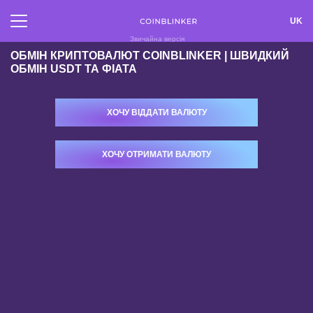
UK
Звичайна версія
ОБМІН КРИПТОВАЛЮТ COINBLINKER | ШВИДКИЙ
ОБМІН USDT ТА ФІАТА
ОБМІН
ВІДГУКИ
ХОЧУ ВІДДАТИ ВАЛЮТУ
ПАРТНЕРАМ
ПРАВИЛА
РЕЗЕРВИ
FAQ
ХОЧУ ОТРИМАТИ ВАЛЮТУ
КОНТАКТИ
КАРТА САЙТУ
AML
РЕПУТАЦІЯ
ВХІД
РЕЄСТРАЦІЯ