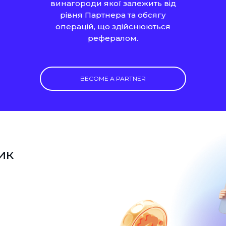
винагороди якої залежить від
рівня Партнера та обсягу
операцій, що здійснюються
рефералом.
BECOME A PARTNER
ик