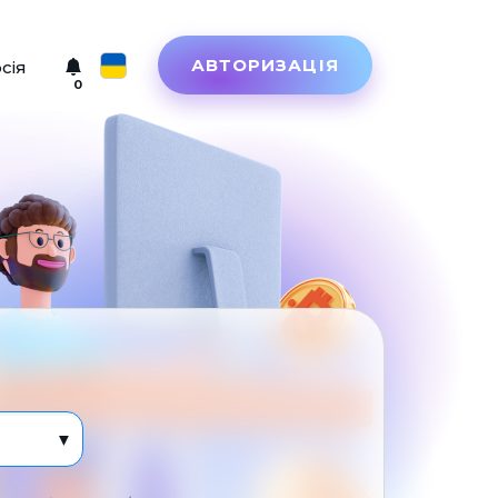
АВТОРИЗАЦІЯ
рсія
0
Русский
English
Türkçe
Eesti
Español
Український
Deutsch
Български