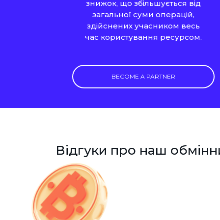
знижок, що збільшується від
загальної суми операцій,
здійснених учасником весь
час користування ресурсом.
BECOME A PARTNER
Відгуки про наш обмінн