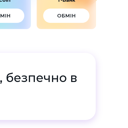
МІН
ОБМІН
, безпечно в