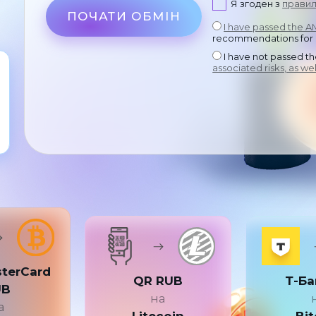
Я згоден з
правил
ПОЧАТИ ОБМІН
I have passed the 
recommendations for
I have not passed t
associated risks, as we
sterCard
QR RUB
Т-Ба
UB
на
а
Litecoin
Bit