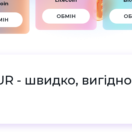
coin
ОБМІН
ОБ
МІН
UR - швидко, вигідно