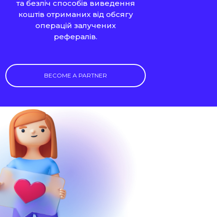
та безліч способів виведення
коштів отриманих від обсягу
операцій залучених
рефералів.
BECOME A PARTNER