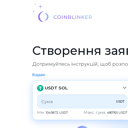
Створення зая
Дотримуйтесь інструкцій, щоб розпо
Віддаю
USDT SOL
USDT
УСЕ
CRYPTO
BANK
PS
BALANCE
Мін:
Макс. сума:
10458.72 USDT
480765 USDT
CHECK
CASH