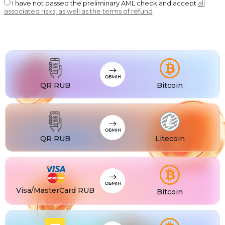
USDT BEP20
I have not passed the preliminary AML check and accept
all
associated risks, as well as the terms of refund
USDT
USDT ERC20
USDT
USDT POLYGON
USDT
USDT SOL
USDC
USDC BEP20
ОБМІН
USDC
QR RUB
Bitcoin
USDC ERC20
ОБМІН
QR RUB
Litecoin
ОБМІН
Visa/MasterCard RUB
Bitcoin