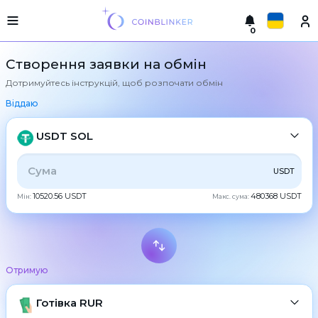
0
Русский
Легка
Створення заявки на обмін
версія
Дотримуйтесь інструкцій, щоб розпочати обмін
Здійснити
English
обмін
Віддаю
Türkçe
Міста
USDT SOL
Резерви
Eesti
УСЕ
CRYPTO
BANK
PS
BALANCE
CHECK
USDT
Гарантії
Español
обмінника
10520.56 USDT
480368 USDT
Мін:
Макс. сума:
CASH
Партнерам
Український
Правила
Новини
Deutsch
BTC
Bitcoin
Відгуки
Отримую
Български
XMR
Програма
Monero
лояльності
ETH
Готівка RUR
Ethereum
中文
часті
питання