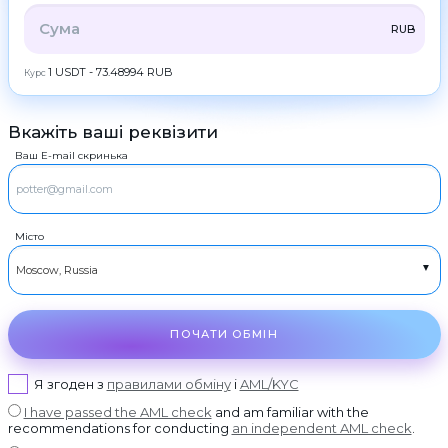
ZEC
ZCash
Контакти
УСЕ
CRYPTO
BANK
PS
BALANCE
CHECK
RUB
LTC
Litecoin
AML
CASH
1 USDT - 73.48994 RUB
Курс
TRX
Tron
Copyright
©
DOGE
Dogecoin
2022-
2026
Вкажіть ваші реквізити
CoinBlinker
RUBGTX
POL
Готівка RUR
POL
Публічна
Ваш E-mail скринька
оферта
USDCASH
SOL
Готівка USD
Solana
Користувача
угода
EURCASH
ADA
Готівка EUR
Cardano (ADA)
Місто
TRY
XRP
Готівка TRY
Ripple
DASH
Dash
GRAM
GRAM
ПОЧАТИ ОБМІН
BCH
Bitcoin Cash
BNB
Я згоден з
правилами обміну
і
AML/KYC
BNB BEP20
I have passed the AML check
and am familiar with the
USDT
USDT TRC20
recommendations for conducting
an independent AML check
.
USDT