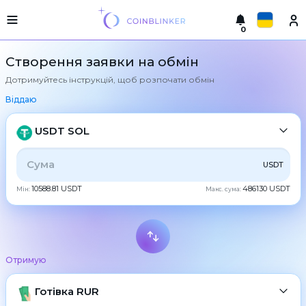
0
Русский
Легка
Створення заявки на обмін
версія
Дотримуйтесь інструкцій, щоб розпочати обмін
Здійснити
English
обмін
Віддаю
Türkçe
Міста
USDT SOL
Резерви
Eesti
УСЕ
CRYPTO
BANK
PS
BALANCE
CHECK
USDT
Гарантії
Español
обмінника
10588.81 USDT
486130 USDT
Мін:
Макс. сума:
CASH
Партнерам
Український
Правила
Новини
Deutsch
BTC
Bitcoin
Відгуки
Отримую
Български
XMR
Програма
Monero
лояльності
ETH
Готівка RUR
Ethereum
中文
часті
питання