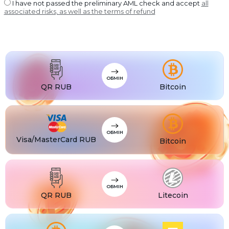
USDT BEP20
I have not passed the preliminary AML check and accept
all
associated risks, as well as the terms of refund
USDT
USDT ERC20
USDT
USDT POLYGON
USDT
USDT SOL
USDC
USDC BEP20
ОБМІН
USDC
QR RUB
Bitcoin
USDC ERC20
ОБМІН
Visa/MasterCard RUB
Bitcoin
ОБМІН
QR RUB
Litecoin