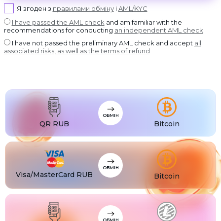
USDT BEP20
Я згоден з
правилами обміну
і
AML/KYC
USDT
USDT ERC20
I have passed the AML check
and am familiar with the
recommendations for conducting
an independent AML check
.
USDT
USDT POLYGON
I have not passed the preliminary AML check and accept
all
USDT
associated risks, as well as the terms of refund
USDT SOL
USDC
USDC BEP20
USDC
USDC ERC20
ОБМІН
QR RUB
Bitcoin
ОБМІН
Visa/MasterCard RUB
Bitcoin
ОБМІН