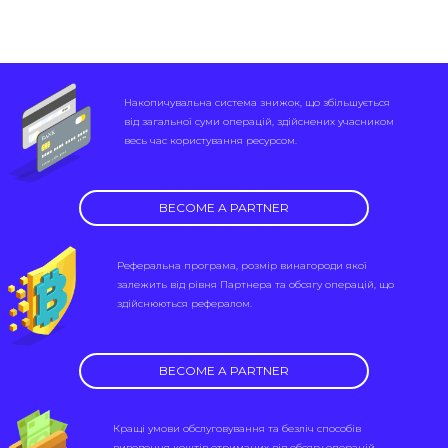
Накопичувальна система знижок, що збільшується
від загальної суми операцій, здійснених учасником
весь час користування ресурсом.
BECOME A PARTNER
Реферальна програма, розмір винагороди якої
залежить від рівня Партнера та обсягу операцій, що
здійснюються рефералом.
BECOME A PARTNER
Кращі умови обслуговування та безліч способів
виведення коштів отриманих від обсягу операцій