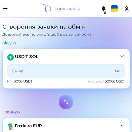
0
Русский
Легка
Створення заявки на обмін
версія
Дотримуйтесь інструкцій, щоб розпочати обмін
Здійснити
English
обмін
Віддаю
Türkçe
Міста
USDT SOL
Резерви
Eesti
УСЕ
CRYPTO
BANK
PS
BALANCE
CHECK
USDT
Гарантії
Español
обмінника
30000 USDT
1000000 USDT
Мін:
Макс. сума:
CASH
Партнерам
Український
Правила
Новини
Deutsch
BTC
Bitcoin
Відгуки
Отримую
Български
XMR
Програма
Monero
лояльності
ETH
Готівка EUR
Ethereum
中文
часті
питання