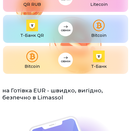
QR RUB
Litecoin
ОБМІН
Т-Банк QR
Bitcoin
ОБМІН
Bitcoin
Т-Банк
на Готівка EUR - швидко, вигідно,
безпечно в Limassol