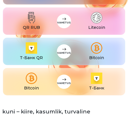
USDS
USDS
ETC
Ethereum classic (ETC)
VAHETUS
QR RUB
Litecoin
VAHETUS
Т-Банк QR
Bitcoin
VAHETUS
Bitcoin
Т-Банк
kuni – kiire, kasumlik, turvaline