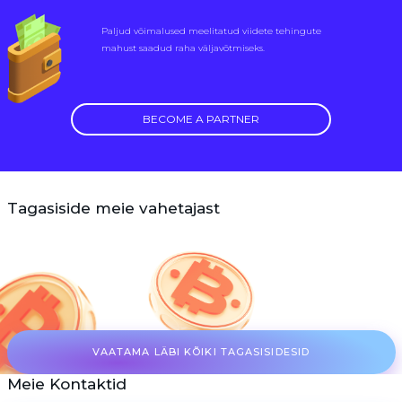
Paljud võimalused meelitatud viidete tehingute
mahust saadud raha väljavõtmiseks.
BECOME A PARTNER
Tagasiside meie vahetajast
VAATAMA LÄBI KÕIKI TAGASISIDESID
Meie Kontaktid