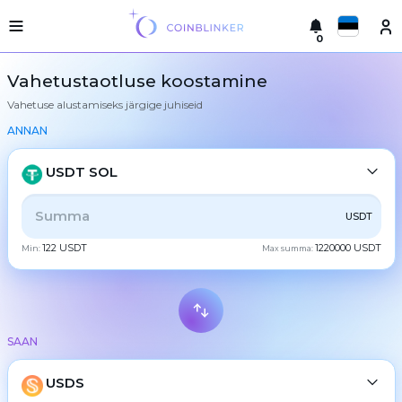
0
Русский
Kerge
Vahetustaotluse koostamine
versioon
Vahetuse alustamiseks järgige juhiseid
Tehke
English
vahetus
ANNAN
Türkçe
Linnad
USDT SOL
Reservid
Eesti
KŐIK
CRYPTO
BANK
PS
BALANCE
CHECK
USDT
Vahetajate
Español
garantiid
122 USDT
1220000 USDT
Min:
Max summa:
CASH
Partneritele
Український
Reeglid
Uudised
Deutsch
BTC
Bitcoin
Tagasiside
SAAN
Български
XMR
Lojaalsusprogramm
Monero
Sagedased
ETH
USDS
Ethereum
中文
küsimused