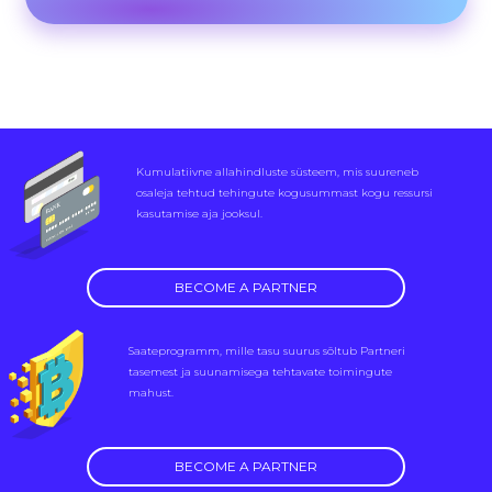
Kumulatiivne allahindluste süsteem, mis suureneb
osaleja tehtud tehingute kogusummast kogu ressursi
kasutamise aja jooksul.
BECOME A PARTNER
Saateprogramm, mille tasu suurus sõltub Partneri
tasemest ja suunamisega tehtavate toimingute
mahust.
BECOME A PARTNER