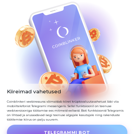
Kiireimad vahetused
Coinblinkeri veebiressurss võimaldab kiiret krüptovaluutavahetust läbi viia
mobiiltelefonist Telegrami messengeris. Sellel funktsioonil on teenuse
veebiversiooniga töötamise ees mitmeid eeliseid. Boti funktsioonid Telegramis
on lihtsad ja arusaadavad isegi teenuse algajale kasutajale ning rakenduste
töötlemise kiirus on palju suurem.
TELEGRAMMI BOT