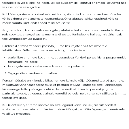
teenuseid ja veebilehe kvaliteeti. Selliste süsteemide kogutud andmeid kasutavad nad
vastavalt oma eeskirjadele.
Kui külastaja siseneb portaali esimest korda, siis on ta kohustatud andma nõusoleku
või keelduma oma andmete kasutamisest. Olles alguses kokku leppinud, võib ta
meelt muuta, kustutades need failid brauserist.
Järgmine kord, kui portaali sisse logite, palutakse teil küpsist uuesti kasutada. Kui te
seda soovitust eirate, ei saa te enam saidi teatud funktsioone hallata, mis vähendab
teie võrgukogemuse kvaliteeti.
Pikslisildid aitavad Yandexil pääseda juurde kasutajate arvutites olevatele
tekstifailidele. Selle tulemusena saab otsingumootor teha:
statistiliste andmete kogumine, et parandada Yandexi portaalide ja programmide
toimimise kvaliteeti;
kasutajate manipulatsioonide tuvastamine portaalis.
Tagage kliendiandmete turvalisus
Portaali töötajad on klientide isikuandmete kaitseks välja töötanud teatud garantiid,
mis aitavad vähendada tõenäosust, et petturid satuvad kontodele sisse. Tehnoloogia
kiire arengu tõttu pole aga täielikku kaitsekindlust. Kliendid peaksid järgima
parimaid tavasid, et kasutada ainult keerulisi paroole, neid turvaliselt säilitada ja mitte
teistele avaldada.
Kui klient leiab, et tema kontole on sisse loginud kõrvaline isik, siis tuleb sellest
viivitamatult teavitada tehnilise teeninduse töötajaid, et võtta õigeaegselt kasutusele
vajalikud meetmed.