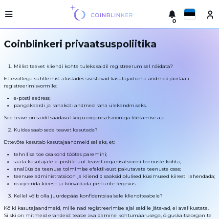
0
Русский
Kerge
Coinblinkeri privaatsuspoliitika
versioon
Tehke
English
vahetus
Millist teavet kliendi kohta tuleks saidil registreerumisel näidata?
Ettevõttega suhtlemist alustades sisestavad kasutajad oma andmed portaali
Türkçe
Linnad
registreerimisvormile:
Reservid
e-posti aadress;
Eesti
pangakaardi ja rahakoti andmed raha ülekandmiseks.
See teave on saidil saadaval kogu organisatsiooniga töötamise aja.
Vahetajate
Español
garantiid
Kuidas saab seda teavet kasutada?
Partneritele
Ettevõte kasutab kasutajaandmeid selleks, et:
Український
Reeglid
tehnilise toe osakond töötas paremini;
saata kasutajate e-postile uut teavet organisatsiooni teenuste kohta;
Uudised
Deutsch
analüüsida teenuse toimimise efektiivsust pakutavate teenuste osas;
teenuse administratsioon ja kliendid saaksid olulised küsimused kiiresti lahendada;
Tagasiside
reageerida kiiresti ja kõrvaldada petturite tegevus.
Български
Lojaalsusprogramm
Kellel võib olla juurdepääs konfidentsiaalsele klienditeabele?
Sagedased
中文
Kõiki kasutajaandmeid, mille nad registreerimise ajal saidile jätavad, ei avalikustata.
küsimused
Siiski on mitmeid erandeid: teabe avaldamine kohtumäärusega, õiguskaitseorganite