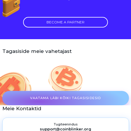
BECOME A PARTNER
Tagasiside meie vahetajast
VAATAMA LÄBI KÕIKI TAGASISIDESID
Meie Kontaktid
Tugiteenindus
support@coinblinker.org