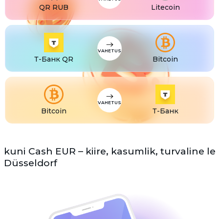
QR RUB
Litecoin
VAHETUS
Т-Банк QR
Bitcoin
VAHETUS
Bitcoin
Т-Банк
kuni Cash EUR – kiire, kasumlik, turvaline le
Düsseldorf