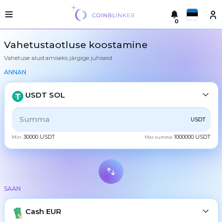
0
Русский
Kerge
Vahetustaotluse koostamine
versioon
Vahetuse alustamiseks järgige juhiseid
Tehke
English
vahetus
ANNAN
Türkçe
Linnad
USDT SOL
Reservid
Eesti
KŐIK
CRYPTO
BANK
PS
BALANCE
CHECK
USDT
Vahetajate
Español
garantiid
30000 USDT
1000000 USDT
Min:
Max summa:
CASH
Partneritele
Український
Reeglid
Uudised
Deutsch
BTC
Bitcoin
Tagasiside
SAAN
Български
XMR
Lojaalsusprogramm
Monero
Sagedased
ETH
Cash EUR
Ethereum
中文
küsimused