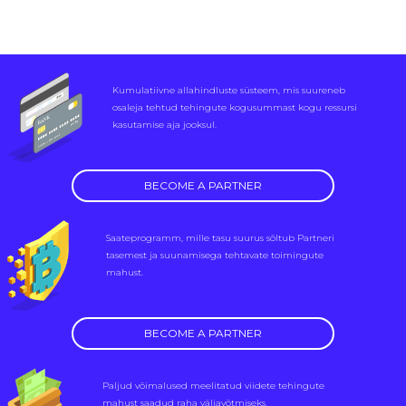
Kumulatiivne allahindluste süsteem, mis suureneb
osaleja tehtud tehingute kogusummast kogu ressursi
kasutamise aja jooksul.
BECOME A PARTNER
Saateprogramm, mille tasu suurus sõltub Partneri
tasemest ja suunamisega tehtavate toimingute
mahust.
BECOME A PARTNER
Paljud võimalused meelitatud viidete tehingute
mahust saadud raha väljavõtmiseks.