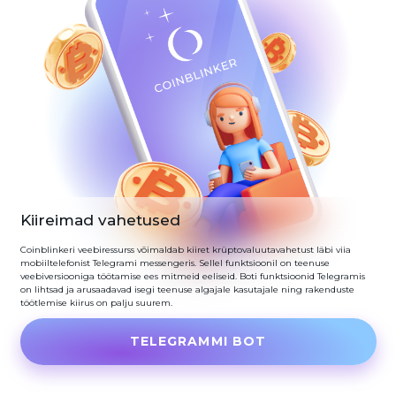
Kiireimad vahetused
Coinblinkeri veebiressurss võimaldab kiiret krüptovaluutavahetust läbi viia
mobiiltelefonist Telegrami messengeris. Sellel funktsioonil on teenuse
veebiversiooniga töötamise ees mitmeid eeliseid. Boti funktsioonid Telegramis
on lihtsad ja arusaadavad isegi teenuse algajale kasutajale ning rakenduste
töötlemise kiirus on palju suurem.
TELEGRAMMI BOT