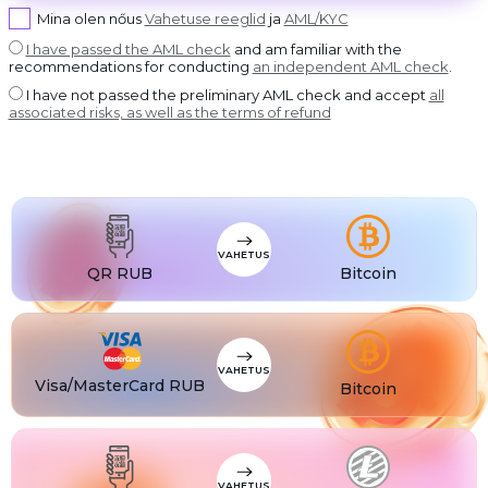
USDT BEP20
Mina olen nőus
Vahetuse reeglid
ja
AML/KYC
USDT
USDT ERC20
I have passed the AML check
and am familiar with the
recommendations for conducting
an independent AML check
.
USDT
USDT POLYGON
I have not passed the preliminary AML check and accept
all
USDT
associated risks, as well as the terms of refund
USDT SOL
USDC
USDC BEP20
USDC
USDC ERC20
VAHETUS
QR RUB
Bitcoin
VAHETUS
Visa/MasterCard RUB
Bitcoin
VAHETUS