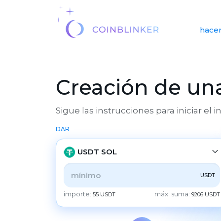
hacer
Creación de una
Sigue las instrucciones para iniciar el 
DAR
USDT SOL
USDT
TODOS
CRYPTO
BANK
PS
BALANCE
importe:
máx. suma:
55 USDT
9206 USDT
CHECK
CASH