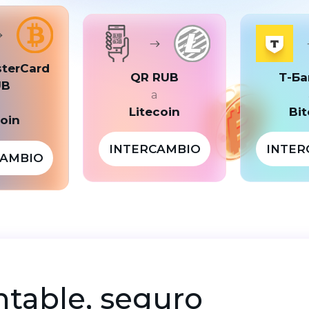
sterCard
QR RUB
Т-Ба
UB
a
a
Litecoin
Bit
coin
INTERCAMBIO
INTER
CAMBIO
entable, seguro