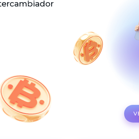
ntercambiador
V