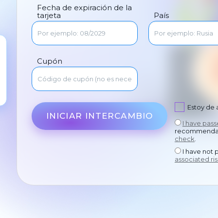
Fecha de expiración de la
tarjeta
País
Cupón
Estoy de
INICIAR INTERCAMBIO
I have pas
recommendat
check
.
I have not 
associated ris