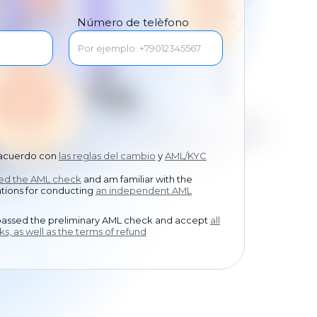
中文
Número de telèfono
 acuerdo con
las reglas del cambio
y
AML/KYC
sed the AML check
and am familiar with the
ions for conducting
an independent AML
passed the preliminary AML check and accept
all
ks, as well as the terms of refund