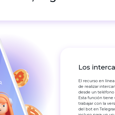
Los interc
El recurso en líne
de realizar interc
desde un teléfono
Esta función tiene
trabajar con la ver
del bot en Telegr
incluso para un usu