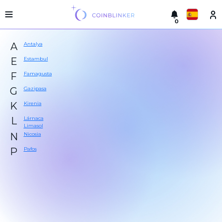
0
Русский
Versión
A
Antalya
ligera
hacer
English
E
Estambul
un
F
Famagusta
intercambio
Türkçe
G
Gazipasa
Ciudades
Eesti
K
Kirenia
Reservas
L
Lárnaca
Español
Limasol
Garantías
N
Nicosia
del
intercambiador
Український
P
Pafos
Para
los
Deutsch
socios
Reglas
Български
Noticias
中文
Reseñas