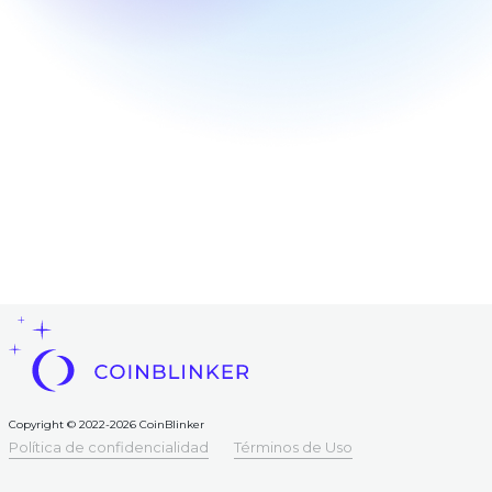
Programa
de
fidelidad
Preguntas
frecuentes
Contactos
AML
Copyright
©
2022-
2026
CoinBlinker
Oferta
pública
Términos
de Uso
Copyright © 2022-2026 CoinBlinker
Política de confidencialidad
Términos de Uso