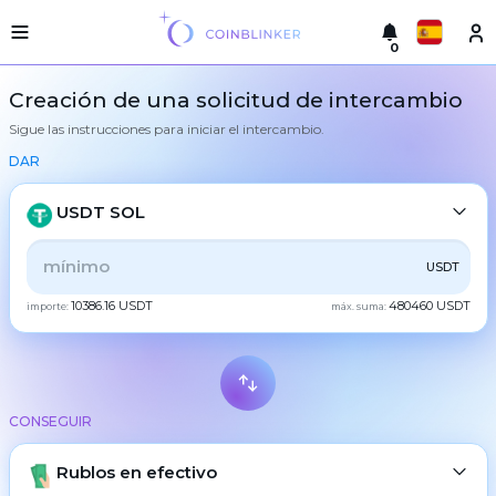
0
Русский
Versión
Creación de una solicitud de intercambio
ligera
Sigue las instrucciones para iniciar el intercambio.
hacer
English
un
DAR
intercambio
Türkçe
Ciudades
USDT SOL
Eesti
Reservas
TODOS
CRYPTO
BANK
PS
BALANCE
CHECK
USDT
Español
Garantías
10386.16 USDT
480460 USDT
del
importe:
máx. suma:
CASH
intercambiador
Український
Para
los
Deutsch
socios
BTC
Bitcoin
Reglas
CONSEGUIR
Български
XMR
Monero
Noticias
ETH
Rublos en efectivo
Ethereum
中文
Reseñas