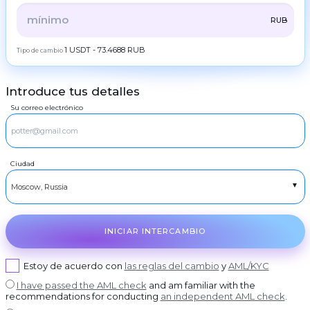
Programa
ZEC
ZCash
de
TODOS
CRYPTO
BANK
PS
BALANCE
CHECK
RUB
fidelidad
LTC
Litecoin
Preguntas
CASH
1 USDT - 73.4688 RUB
Tipo de cambio
TRX
Tron
frecuentes
Contactos
DOGE
Dogecoin
Introduce tus detalles
AML
RUBGTX
POL
Rublos en efectivo
POL
Su correo electrónico
USDCASH
Copyright
SOL
Efectivo USD
Solana
©
2022-
2026
EURCASH
ADA
Efectivo en EUROS
Cardano (ADA)
CoinBlinker
Ciudad
Oferta
TRY
XRP
Efectivo TRY
Ripple
pública
Términos
DASH
de Uso
Dash
GRAM
GRAM
INICIAR INTERCAMBIO
BCH
Bitcoin Cash
BNB
Estoy de acuerdo con
las reglas del cambio
y
AML/KYC
BNB BEP20
I have passed the AML check
and am familiar with the
USDT
USDT TRC20
recommendations for conducting
an independent AML check
.
USDT