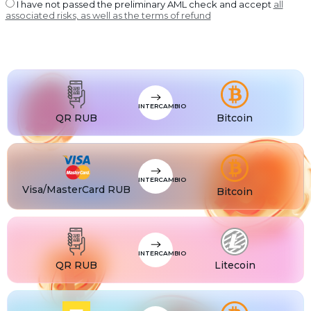
USDT BEP20
I have not passed the preliminary AML check and accept
all
associated risks, as well as the terms of refund
USDT
USDT ERC20
USDT
USDT POLYGON
USDT
USDT SOL
USDC
USDC BEP20
INTERCAMBIO
USDC
QR RUB
Bitcoin
USDC ERC20
INTERCAMBIO
Visa/MasterCard RUB
Bitcoin
INTERCAMBIO
QR RUB
Litecoin