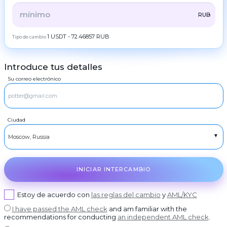
Programa
ZEC
ZCash
de
TODOS
CRYPTO
BANK
PS
BALANCE
CHECK
RUB
fidelidad
LTC
Litecoin
Preguntas
CASH
1 USDT - 72.46857 RUB
Tipo de cambio
TRX
Tron
frecuentes
Contactos
DOGE
Dogecoin
Introduce tus detalles
AML
RUBGTX
POL
Rublos en efectivo
POL
Su correo electrónico
USDCASH
Copyright
SOL
Efectivo USD
Solana
©
2022-
2026
EURCASH
ADA
Efectivo en EUROS
Cardano (ADA)
CoinBlinker
Ciudad
Oferta
TRY
XRP
Efectivo TRY
Ripple
pública
Términos
DASH
de Uso
Dash
GRAM
GRAM
INICIAR INTERCAMBIO
BCH
Bitcoin Cash
BNB
Estoy de acuerdo con
las reglas del cambio
y
AML/KYC
BNB BEP20
I have passed the AML check
and am familiar with the
USDT
USDT TRC20
recommendations for conducting
an independent AML check
.
USDT