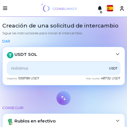
0
Русский
Versión
Creación de una solicitud de intercambio
ligera
Sigue las instrucciones para iniciar el intercambio.
hacer
English
un
DAR
intercambio
Türkçe
Ciudades
USDT SOL
Eesti
Reservas
TODOS
CRYPTO
BANK
PS
BALANCE
CHECK
USDT
Español
Garantías
10597.89 USDT
487132 USDT
del
importe:
máx. suma:
CASH
intercambiador
Український
Para
los
Deutsch
socios
BTC
Bitcoin
Reglas
CONSEGUIR
Български
XMR
Monero
Noticias
ETH
Rublos en efectivo
Ethereum
中文
Reseñas