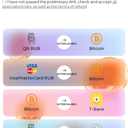
USDT BEP20
I have not passed the preliminary AML check and accept
all
associated risks, as well as the terms of refund
USDT
USDT ERC20
USDT
USDT POLYGON
USDT
USDT SOL
USDC
USDC BEP20
INTERCAMBIO
USDC
QR RUB
Bitcoin
USDC ERC20
INTERCAMBIO
Visa/MasterCard RUB
Bitcoin
INTERCAMBIO
Bitcoin
Т-Банк