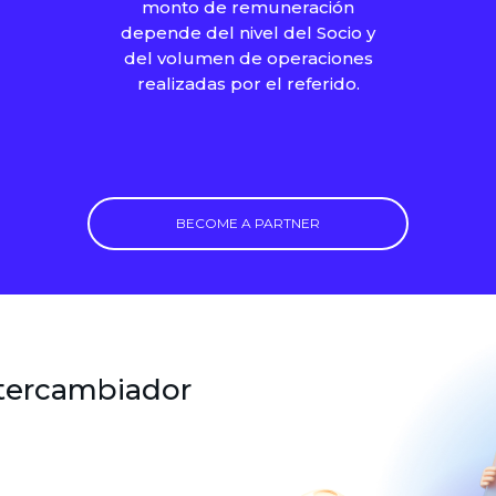
monto de remuneración
depende del nivel del Socio y
del volumen de operaciones
realizadas por el referido.
BECOME A PARTNER
ntercambiador