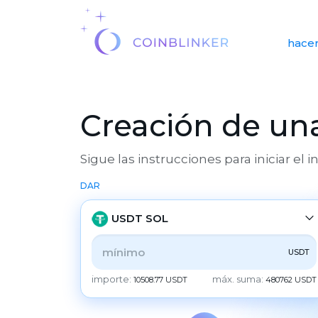
hacer
Creación de una
Sigue las instrucciones para iniciar el 
DAR
USDT SOL
USDT
TODOS
CRYPTO
BANK
PS
BALANCE
importe:
máx. suma:
10508.77 USDT
480762 USDT
CHECK
CASH