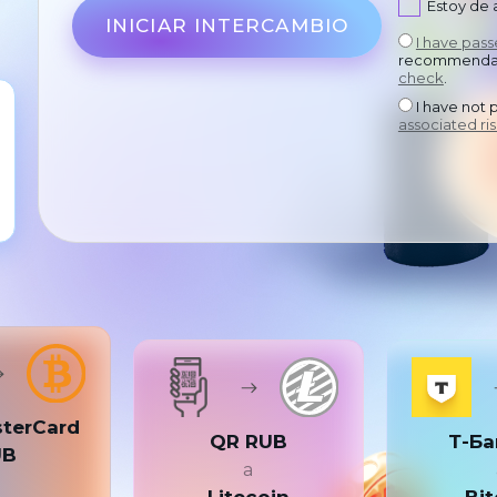
Estoy de
INICIAR INTERCAMBIO
I have pas
recommendat
check
.
I have not 
associated ris
sterCard
QR RUB
Т-Ба
UB
a
a
Litecoin
Bit