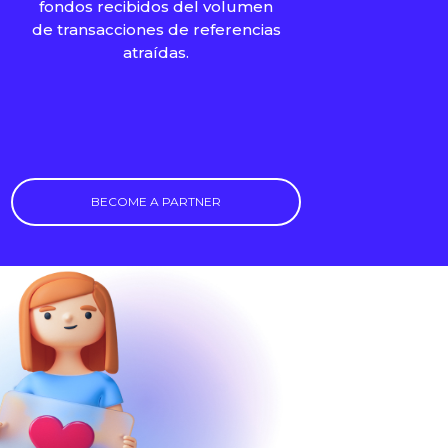
fondos recibidos del volumen
de transacciones de referencias
atraídas.
BECOME A PARTNER