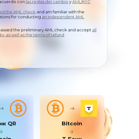
 acuerdo con
中文
las reglas del cambio
y
AML/KYC
sed the AML check
and am familiar with the
ions for conducting
an independent AML
passed the preliminary AML check and accept
all
ks, as well as the terms of refund
нк QR
Bitcoin
a
a
coin
Т-Банк