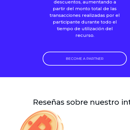
descuentos, aumentando a
partir del monto total de las
transacciones realizadas por el
participante durante todo el
tiempo de utilización del
recurso.
BECOME A PARTNER
Reseñas sobre nuestro i