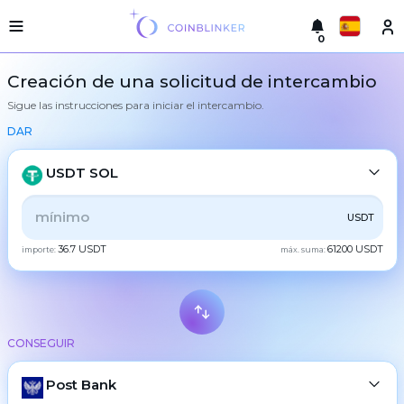
0
Русский
Versión
Creación de una solicitud de intercambio
ligera
Sigue las instrucciones para iniciar el intercambio.
hacer
English
un
DAR
intercambio
Türkçe
Ciudades
USDT SOL
Eesti
Reservas
TODOS
CRYPTO
BANK
PS
BALANCE
CHECK
USDT
Español
Garantías
36.7 USDT
61200 USDT
del
importe:
máx. suma:
CASH
intercambiador
Український
Para
los
Deutsch
socios
BTC
Bitcoin
Reglas
CONSEGUIR
Български
XMR
Monero
Noticias
ETH
Post Bank
Ethereum
中文
Reseñas