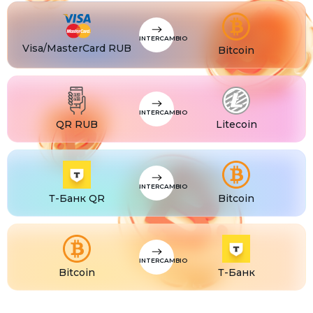
CZK
Visa/MasterCard CZK
TJS
Visa/MasterCard TJS
INTERCAMBIO
Visa/MasterCard RUB
Bitcoin
INTERCAMBIO
QR RUB
Litecoin
INTERCAMBIO
Т-Банк QR
Bitcoin
INTERCAMBIO
Bitcoin
Т-Банк