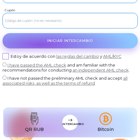
USDT BEP20
RUR
Visa/MasterCard RUB
Cupón
USDT
RUR
USDT ERC20
Rosbank
USDT
RUR
USDT POLYGON
Otkrytie Bank
USDT
RUR
USDT SOL
Post Bank
INICIAR INTERCAMBIO
USDC
RUR
USDC BEP20
Ak Bars Bank
USDC
RUR
USDC ERC20
Promsvyazbank
Estoy de acuerdo con
las reglas del cambio
y
AML/KYC
RUR
I have passed the AML check
and am familiar with the
Russian Standard
recommendations for conducting
an independent AML check
.
RUR
Banco RusAg
I have not passed the preliminary AML check and accept
all
associated risks, as well as the terms of refund
RUR
Home Credit Bank
USD
Visa/MasterCard USD
EUR
Visa/MasterCard EUR
PLN
Visa/MasterCard PLN
INTERCAMBIO
MDL
Visa/MasterCard MDL
QR RUB
Bitcoin
UZS
Visa/MasterCard UZS