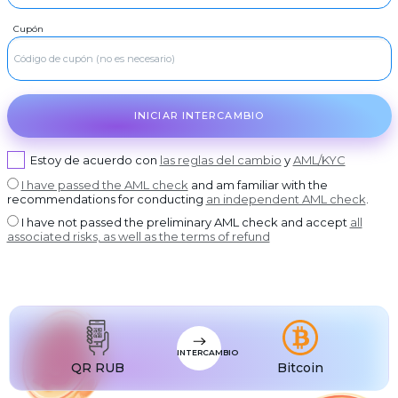
USDT BEP20
RUR
Visa/MasterCard RUB
Cupón
USDT
RUR
USDT ERC20
Rosbank
USDT
RUR
USDT POLYGON
Otkrytie Bank
USDT
RUR
USDT SOL
Post Bank
INICIAR INTERCAMBIO
USDC
RUR
USDC BEP20
Ak Bars Bank
USDC
RUR
USDC ERC20
Promsvyazbank
Estoy de acuerdo con
las reglas del cambio
y
AML/KYC
RUR
I have passed the AML check
and am familiar with the
Russian Standard
recommendations for conducting
an independent AML check
.
RUR
Banco RusAg
I have not passed the preliminary AML check and accept
all
associated risks, as well as the terms of refund
RUR
Home Credit Bank
USD
Visa/MasterCard USD
EUR
Visa/MasterCard EUR
PLN
Visa/MasterCard PLN
INTERCAMBIO
MDL
Visa/MasterCard MDL
QR RUB
Bitcoin
UZS
Visa/MasterCard UZS