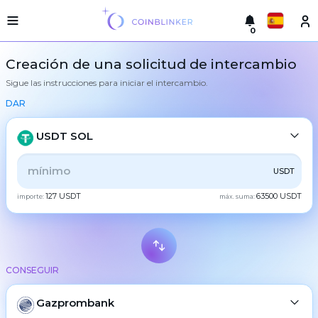
0
Русский
Versión
Creación de una solicitud de intercambio
ligera
Sigue las instrucciones para iniciar el intercambio.
hacer
English
un
DAR
intercambio
Türkçe
Ciudades
USDT SOL
Eesti
Reservas
TODOS
CRYPTO
BANK
PS
BALANCE
CHECK
USDT
Español
Garantías
127 USDT
63500 USDT
del
importe:
máx. suma:
CASH
intercambiador
Український
Para
los
Deutsch
socios
BTC
Bitcoin
Reglas
CONSEGUIR
Български
XMR
Monero
Noticias
ETH
Gazprombank
Ethereum
中文
Reseñas