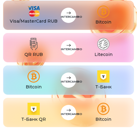
CZK
Visa/MasterCard CZK
TJS
Visa/MasterCard TJS
INTERCAMBIO
Visa/MasterCard RUB
Bitcoin
INTERCAMBIO
QR RUB
Litecoin
INTERCAMBIO
Bitcoin
Т-Банк
INTERCAMBIO
Т-Банк QR
Bitcoin