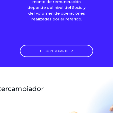
monto de remuneración
depende del nivel del Socio y
del volumen de operaciones
realizadas por el referido.
BECOME A PARTNER
ntercambiador