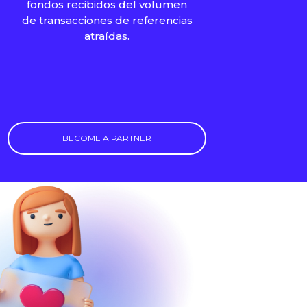
fondos recibidos del volumen
de transacciones de referencias
atraídas.
BECOME A PARTNER