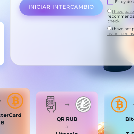
Estoy de
INICIAR INTERCAMBIO
I have pas
recommendat
check
.
I have not 
associated ris
sterCard
QR RUB
Bit
UB
a
a
Litecoin
Т-