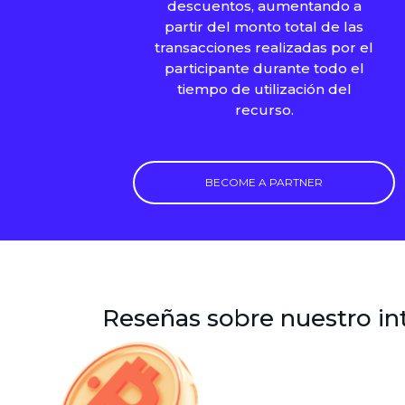
descuentos, aumentando a
partir del monto total de las
transacciones realizadas por el
participante durante todo el
tiempo de utilización del
recurso.
BECOME A PARTNER
Reseñas sobre nuestro i