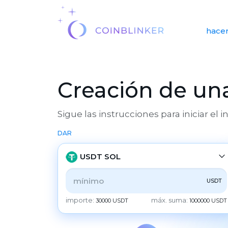
hacer
Creación de una
Sigue las instrucciones para iniciar el 
DAR
USDT SOL
USDT
TODOS
CRYPTO
BANK
PS
BALANCE
importe:
máx. suma:
30000 USDT
1000000 USDT
CHECK
CASH