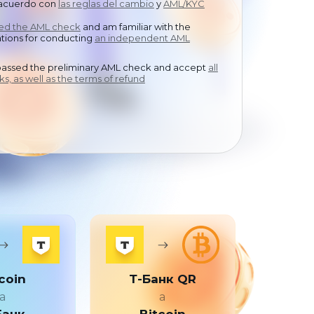
 acuerdo con
中文
las reglas del cambio
y
AML/KYC
sed the AML check
and am familiar with the
ions for conducting
an independent AML
passed the preliminary AML check and accept
all
ks, as well as the terms of refund
coin
Т-Банк QR
a
a
Банк
Bitcoin