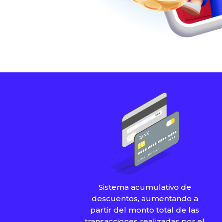
Sistema acumulativo de
descuentos, aumentando a
partir del monto total de las
transacciones realizadas por el