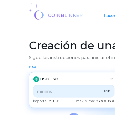
hacer
Creación de una
Sigue las instrucciones para iniciar el 
DAR
USDT SOL
USDT
TODOS
CRYPTO
BANK
PS
BALANCE
importe:
máx. suma:
123 USDT
1230000 USDT
CHECK
CASH