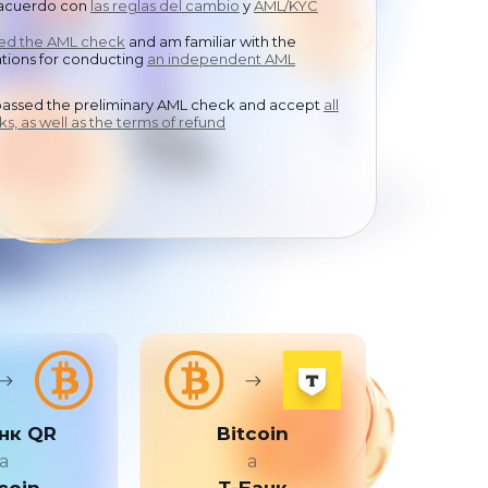
 acuerdo con
中文
las reglas del cambio
y
AML/KYC
sed the AML check
and am familiar with the
ions for conducting
an independent AML
passed the preliminary AML check and accept
all
ks, as well as the terms of refund
нк QR
Bitcoin
a
a
coin
Т-Банк