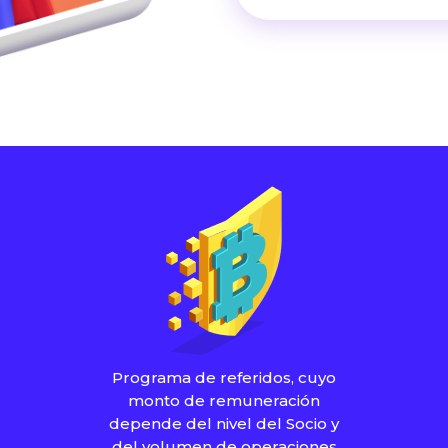
Programa de referidos, cuyo
monto de remuneración
depende del nivel del Socio y
del volumen de operaciones