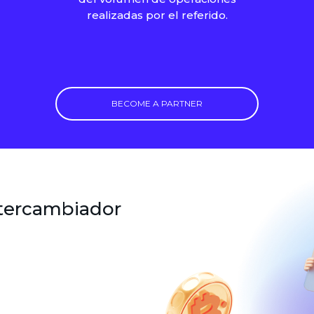
realizadas por el referido.
BECOME A PARTNER
ntercambiador