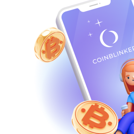
USDT POLYGON
USDT
USDT TON
USDT
USDT SOL
USDT
USDC BEP20
USDC
USDC ERC20
USDC
USDS
USDS
Ethereum classic (ETC)
ETC