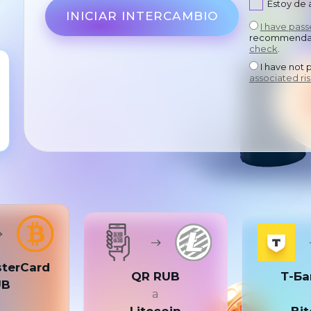
Estoy de
INICIAR INTERCAMBIO
I have pas
recommendat
check
.
I have not 
associated ris
sterCard
QR RUB
Т-Ба
UB
a
a
Litecoin
Bit