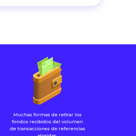
Muchas formas de retirar los
fondos recibidos del volumen
de transacciones de referencias
atraídas.