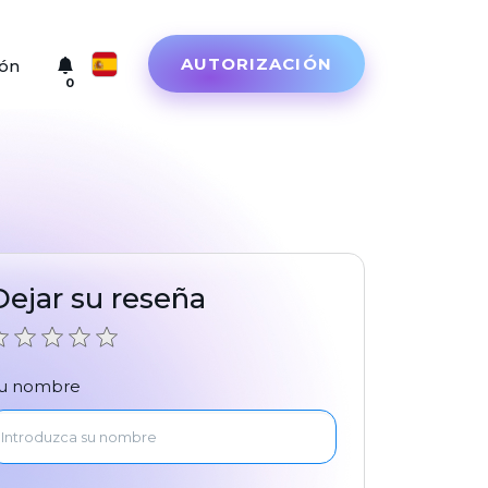
AUTORIZACIÓN
ión
0
Русский
English
Türkçe
Eesti
Dejar su reseña
Español
Український
u nombre
Deutsch
Български