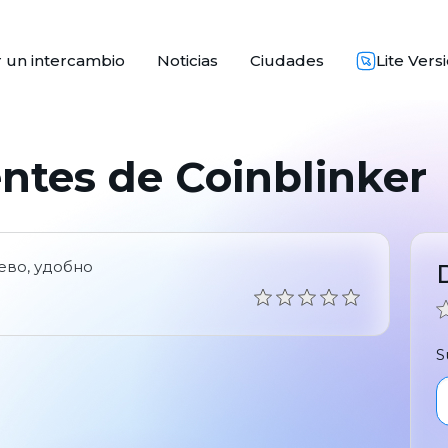
 un intercambio
Noticias
Ciudades
Lite Vers
entes de Coinblinker
ево, удобно
S