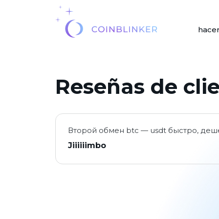
hacer
Reseñas de cli
Второй обмен btc — usdt быстро, деш
Jiiiiiimbo