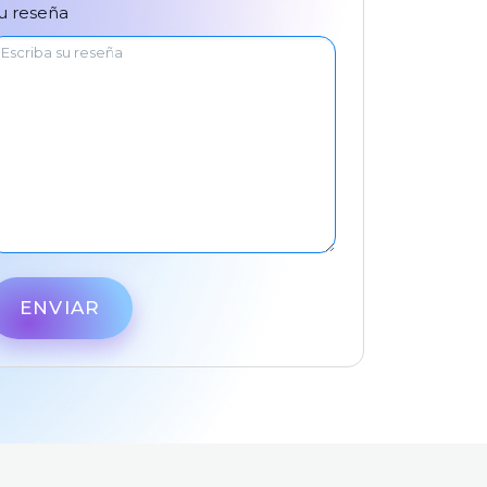
中文
u reseña
ENVIAR