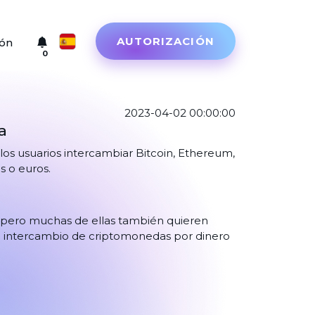
AUTORIZACIÓN
ión
0
Русский
English
2023-04-02 00:00:00
a
Türkçe
los usuarios intercambiar Bitcoin, Ethereum,
Eesti
s o euros.
Español
, pero muchas de ellas también quieren
Український
 el intercambio de criptomonedas por dinero
Deutsch
Български