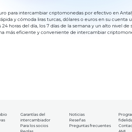
guro para intercambiar criptomonedas por efectivo en Anta
rápida y cómoda liras turcas, dólares o euros en su cuenta 
 24 horas del día, los 7 días de la semana y un alto nivel de
ma más eficiente y conveniente de intercambiar criptomone
mbio
Garantías del
Noticias
Progr
vas
intercambiador
Reseñas
fidelid
Para los socios
Preguntas frecuentes
Contac
Reglas
AML