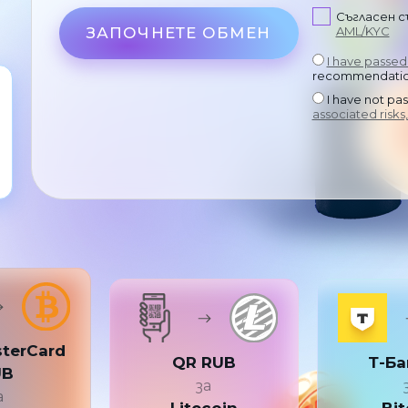
Съгласен с
ЗАПОЧНЕТЕ ОБМЕН
AML/KYC
I have passe
recommendation
I have not pa
associated risks,
sterCard
QR RUB
Т-Ба
UB
за
а
Litecoin
Bit