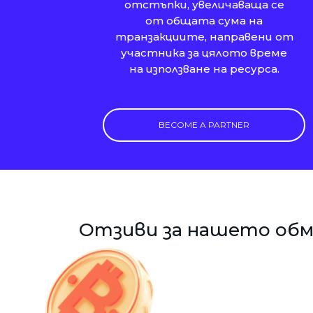
отстъпки, увеличаваща се
от общата сума на
транзакциите, направени от
участника за цялото време
на използване на ресурса.
BECOME A PARTNER
Отзиви за нашето обм