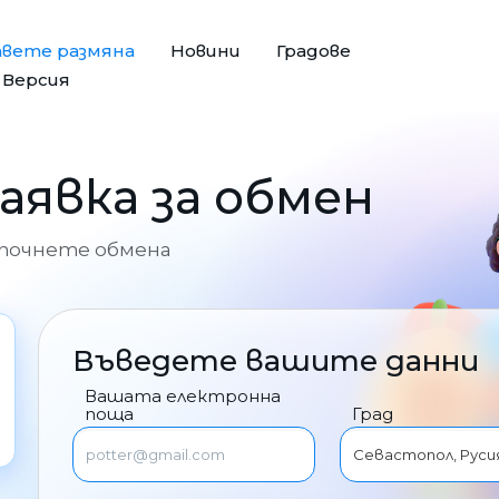
авете размяна
Новини
Градове
e Версия
заявка за обмен
апочнете обмена
Въведете вашите данни
Вашата електронна
поща
Град