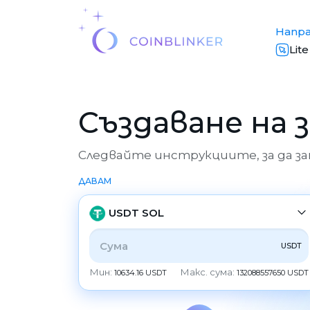
Напр
Lit
Създаване на 
Следвайте инструкциите, за да з
ДАВАМ
USDT SOL
USDT
ВСИЧКИ
CRYPTO
BANK
PS
BALANCE
Мин:
Макс. сума:
10634.16 USDT
132088557650 USDT
CHECK
CASH