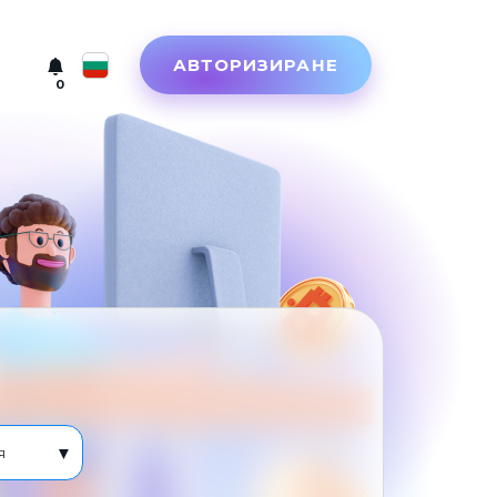
АВТОРИЗИРАНЕ
0
Русский
English
Türkçe
Eesti
Español
Український
Deutsch
Български