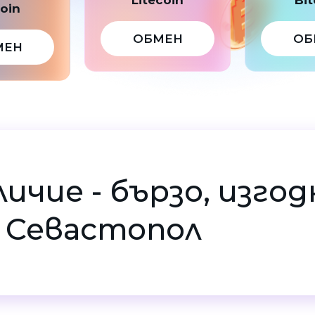
coin
ОБМЕН
ОБ
МЕН
личие - бързо, изгод
в Севастопол