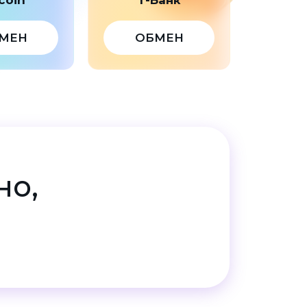
МЕН
ОБМЕН
но,