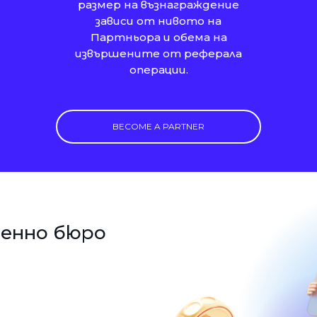
размер на възнаграждение
зависи от нивото на
Партньора и обема на
извършените от реферала
операции.
BECOME A PARTNER
енно бюро