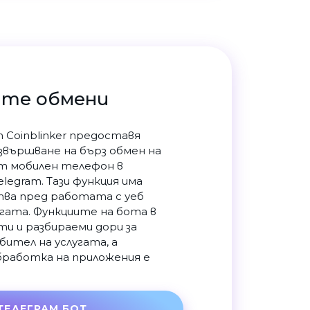
ите обмени
 Coinblinker предоставя
звършване на бърз обмен на
т мобилен телефон в
legram. Тази функция има
ва пред работата с уеб
угата. Функциите на бота в
ти и разбираеми дори за
ител на услугата, а
работка на приложения е
ТЕЛЕГРАМ БОТ