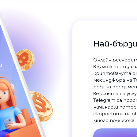
Най-бърз
Онлайн ресурсът
възможност за и
криптовалута о
месинджъра на Te
редица предимст
версията на усл
Telegram са прос
начинаещ потреб
скоростта на об
много по-висока.