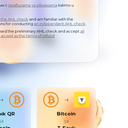
中文
ъм с
правилата за обмяната
както и
d the AML check
and am familiar with the
s for conducting
an independent AML check
.
ssed the preliminary AML check and accept
all
 as well as the terms of refund
нк QR
Bitcoin
за
за
coin
Т-Банк