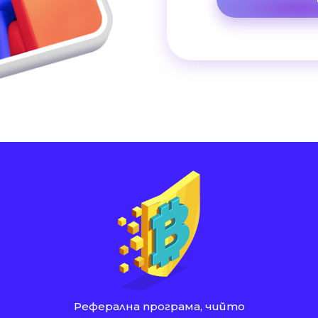
Реферална програма, чийто