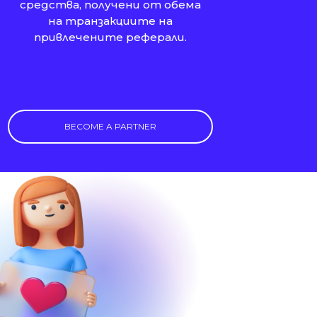
средства, получени от обема
на транзакциите на
привлечените реферали.
BECOME A PARTNER