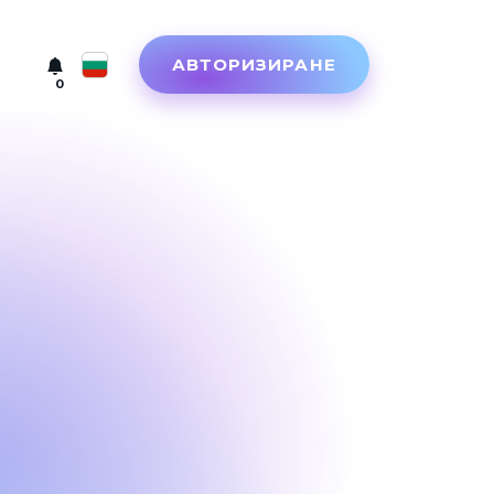
АВТОРИЗИРАНЕ
0
Русский
English
Türkçe
Eesti
Español
Український
Deutsch
Български