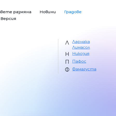
авете размяна
Новини
Градове
e Версия
Ларнака
Л
Лимасол
Н
Никозия
П
Пафос
Ф
Фамагуста