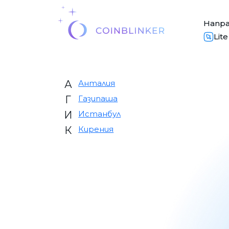
Напр
Lit
А
Анталия
Г
Газипаша
И
Истанбул
К
Кирения