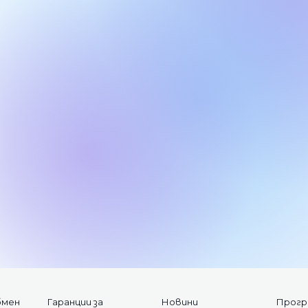
бмен
Гаранции за
Новини
Прогр