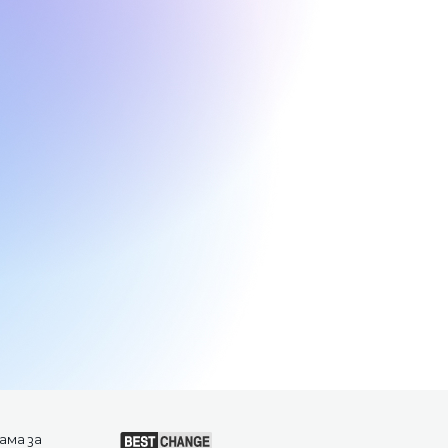
中文
ама за