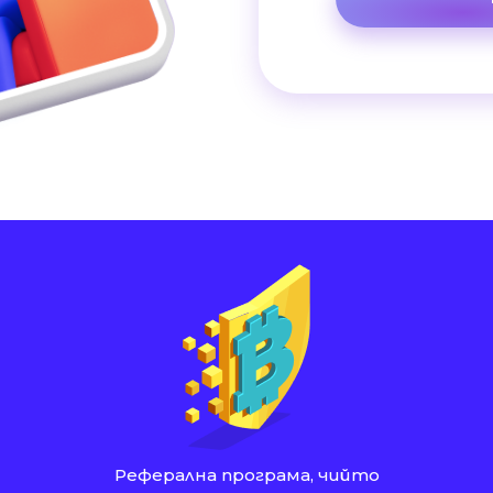
Реферална програма, чийто