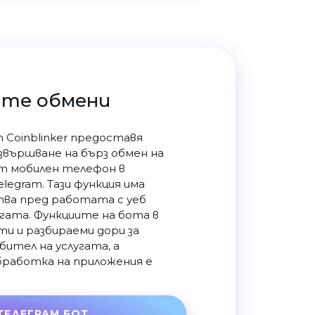
ите обмени
 Coinblinker предоставя
звършване на бърз обмен на
т мобилен телефон в
legram. Тази функция има
ва пред работата с уеб
угата. Функциите на бота в
ти и разбираеми дори за
ител на услугата, а
работка на приложения е
ТЕЛЕГРАМ БОТ