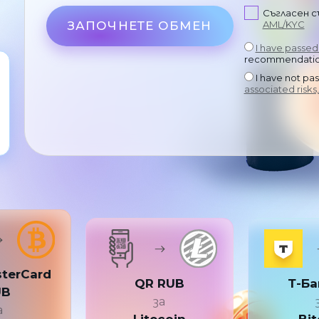
Съгласен с
ЗАПОЧНЕТЕ ОБМЕН
AML/KYC
I have passe
recommendation
I have not pa
associated risks,
sterCard
QR RUB
Т-Ба
UB
за
а
Litecoin
Bit