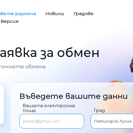
авете размяна
Новини
Градове
e Версия
заявка за обмен
апочнете обмена
Въведете вашите данни
Вашата електронна
поща
Град