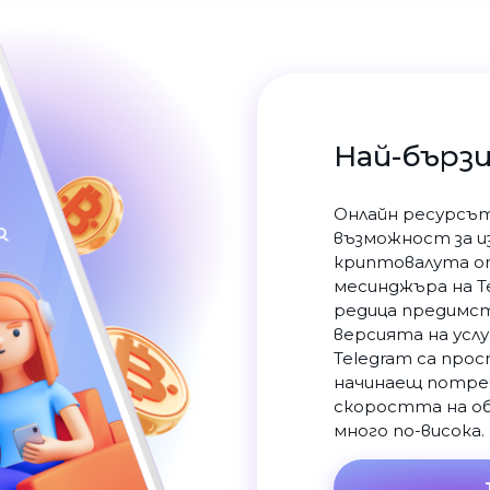
Най-бърз
Онлайн ресурсът
възможност за и
криптовалута о
месинджъра на Te
редица предимст
версията на усл
Telegram са прос
начинаещ потреб
скоростта на об
много по-висока.