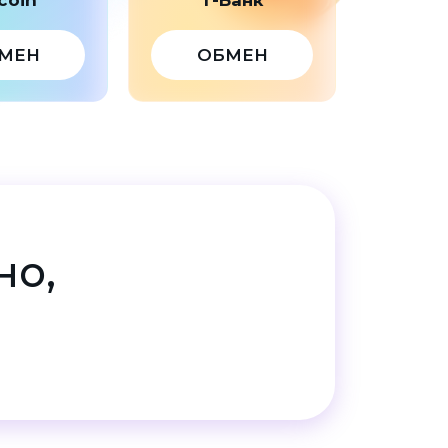
МЕН
ОБМЕН
но,