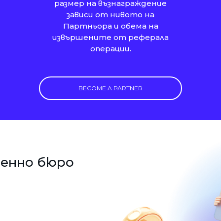
размер на възнаграждение
зависи от нивото на
Партньора и обема на
извършените от реферала
операции.
BECOME A PARTNER
енно бюро