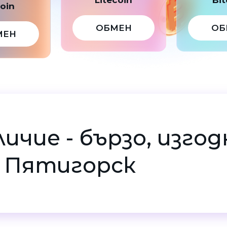
coin
ОБМЕН
ОБ
МЕН
личие - бързо, изгод
в Пятигорск