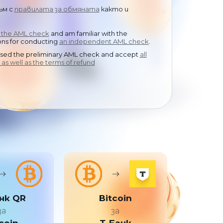
中文
ъм с
правилата за обмяната
както и
d the AML check
and am familiar with the
s for conducting
an independent AML check
.
ssed the preliminary AML check and accept
all
 as well as the terms of refund
нк QR
Bitcoin
за
за
coin
Т-Банк