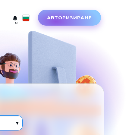
АВТОРИЗИРАНЕ
0
Русский
English
Türkçe
Eesti
Español
Український
Deutsch
Български