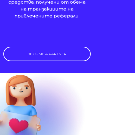
средства, получени от обема
на транзакциите на
привлечените реферали.
BECOME A PARTNER