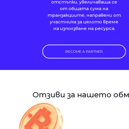
отстъпки, увеличаваща се
от общата сума на
транзакциите, направени от
участника за цялото време
на използване на ресурса.
BECOME A PARTNER
Отзиви за нашето обм