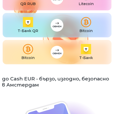
QR RUB
Litecoin
ОБМЕН
Т-Банк QR
Bitcoin
ОБМЕН
Bitcoin
Т-Банк
до Cash EUR - бързо, изгодно, безопасно
в Амстердам