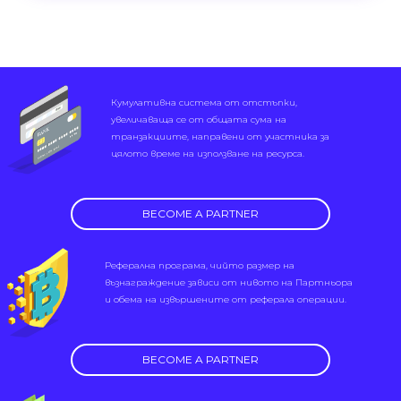
Кумулативна система от отстъпки,
увеличаваща се от общата сума на
транзакциите, направени от участника за
цялото време на използване на ресурса.
BECOME A PARTNER
Реферална програма, чийто размер на
възнаграждение зависи от нивото на Партньора
и обема на извършените от реферала операции.
BECOME A PARTNER