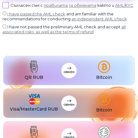
USDT BEP20
Съгласен съм с
правилата за обмяната
както и
AML/KYC
USDT
USDT ERC20
I have passed the AML check
and am familiar with the
recommendations for conducting
an independent AML check
.
USDT
USDT POLYGON
I have not passed the preliminary AML check and accept
all
USDT
associated risks, as well as the terms of refund
USDT SOL
USDC
USDC BEP20
USDC
USDC ERC20
ОБМЕН
QR RUB
Bitcoin
ОБМЕН
Visa/MasterCard RUB
Bitcoin
ОБМЕН