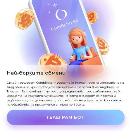
Най-бързите обмени
Онлайн ресурсът Coinblinker предоставя възможност за извършване на
бърз обмен на криптовалута от мобилен телефон в месинджъра на
Telegram. Тази функция има редица предимства пред работата с уеб
версията на услугата. Функциите на бота в Telegram са прости и
разбираеми дори за начинаещ потребител на услугата, а скоростта
на обработка на приложения е много по-висока.
ТЕЛЕГРАМ БОТ