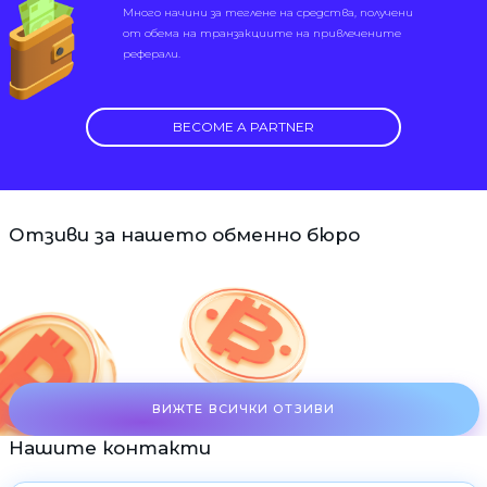
Много начини за теглене на средства, получени
от обема на транзакциите на привлечените
реферали.
BECOME A PARTNER
Отзиви за нашето обменно бюро
ВИЖТЕ ВСИЧКИ ОТЗИВИ
Нашите контакти