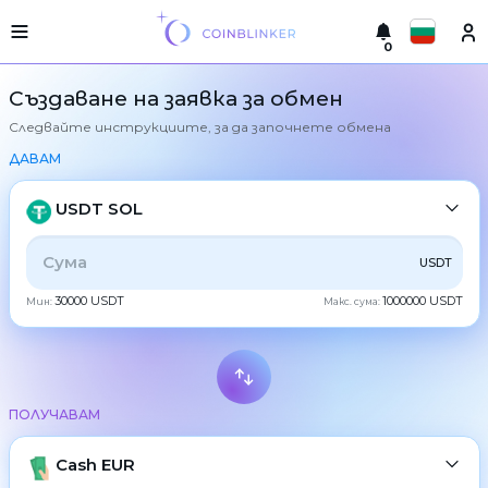
0
Русский
Лесна
Създаване на заявка за обмен
версия
Следвайте инструкциите, за да започнете обмена
Направете
English
размяна
ДАВАМ
Türkçe
Градове
USDT SOL
Резерва
Eesti
ВСИЧКИ
CRYPTO
BANK
PS
BALANCE
CHECK
USDT
Гаранции
Español
за
обменник
30000 USDT
1000000 USDT
Мин:
Макс. сума:
CASH
Український
За
партньори
Deutsch
Правила
BTC
Bitcoin
Новини
ПОЛУЧАВАМ
Български
XMR
Monero
Отзиви
Програма
ETH
Cash EUR
Ethereum
中文
за