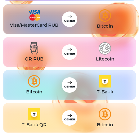
CZK
Visa/MasterCard CZK
TJS
Visa/MasterCard TJS
ОБМЕН
Visa/MasterCard RUB
Bitcoin
ОБМЕН
QR RUB
Litecoin
ОБМЕН
Bitcoin
Т-Банк
ОБМЕН
Т-Банк QR
Bitcoin