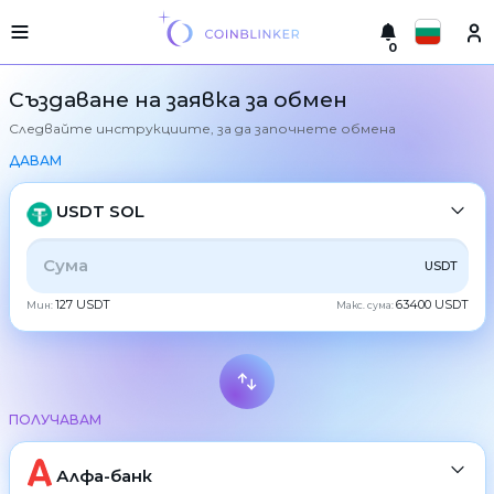
0
Русский
Лесна
Създаване на заявка за обмен
версия
Следвайте инструкциите, за да започнете обмена
Направете
English
размяна
ДАВАМ
Türkçe
Градове
USDT SOL
Резерва
Eesti
ВСИЧКИ
CRYPTO
BANK
PS
BALANCE
CHECK
USDT
Гаранции
Español
за
обменник
127 USDT
63400 USDT
Мин:
Макс. сума:
CASH
Український
За
партньори
Deutsch
Правила
BTC
Bitcoin
Новини
ПОЛУЧАВАМ
Български
XMR
Monero
Отзиви
Програма
ETH
Ethereum
中文
Алфа-банк
за