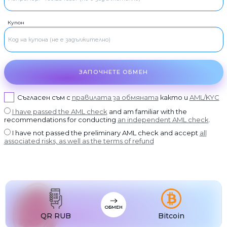
USDT BEP20
RUR
Visa/MasterCard RUB
USDT
RUR
USDT ERC20
Росбанк
Купон
USDT
RUR
USDT POLYGON
Откритие банк
USDT
RUR
USDT SOL
Пощенска банка
USDC
RUR
USDC BEP20
Ак Барс банк
ЗАПОЧНЕТЕ ОБМЕН
USDC
RUR
USDC ERC20
Промсвязбанк
Съгласен съм с
правилата за обмяната
както и
AML/KYC
RUR
Руски стандарт
I have passed the AML check
and am familiar with the
recommendations for conducting
an independent AML check
.
RUR
Россельхозбанк
I have not passed the preliminary AML check and accept
all
RUR
Банка Хоум Кредит
associated risks, as well as the terms of refund
USD
Visa/MasterCard USD
EUR
Visa/MasterCard EUR
PLN
Visa/MasterCard PLN
MDL
Visa/MasterCard MDL
ОБМЕН
QR RUB
Bitcoin
UZS
Visa/MasterCard UZS