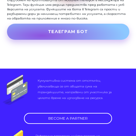
бърз обмен на криптовалута от мобилен телефон в месинджъра на
Telegram. Тази функция има редица предимства пред работата с уеб
версията на услугата. Функциите на бота в Telegram са прости и
разбираеми дори за начинаещ потребител на услугата, а скоростта
на обработка на приложения е много по-висока.
ТЕЛЕГРАМ БОТ
Кумулативна система от отстъпки,
увеличаваща се от общата сума на
транзакциите, направени от участника за
цялото време на използване на ресурса.
BECOME A PARTNER
Реферална програма, чийто размер на