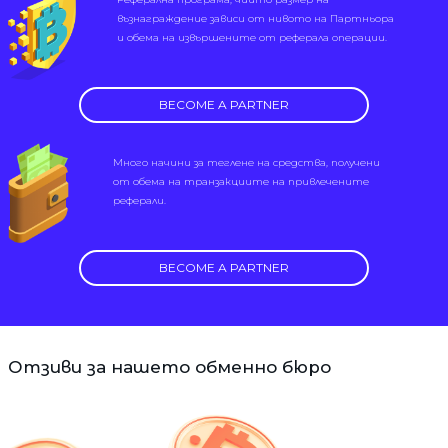
възнаграждение зависи от нивото на Партньора
и обема на извършените от реферала операции.
BECOME A PARTNER
Много начини за теглене на средства, получени
от обема на транзакциите на привлечените
реферали.
BECOME A PARTNER
Отзиви за нашето обменно бюро