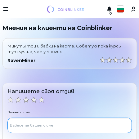
0
Русский
Лесна
Мнения на клиенти на Coinblinker
версия
Направете
English
размяна
Минуты три и бабки на карте. Советую пока курсы
Türkçe
Градове
тут лучше, чем у многих
RavenMiner
Резерва
Eesti
Гаранции
Español
за
обменник
Напишете своя отзив
Український
За
партньори
Deutsch
Правила
Вашето име
Новини
Български
Отзиви
Програма
中文
за