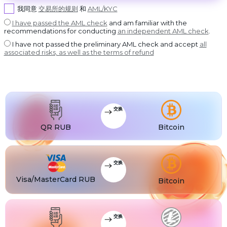
USDT BEP20
©
我同意
交易所的规则
和
AML/KYC
2022-
2026
DASH
USDT
Dash
USDT ERC20
CoinBlinker
I have passed the AML check
and am familiar with the
公
recommendations for conducting
an independent AML check
.
GRAM
开
USDT
GRAM
USDT POLYGON
发
I have not passed the preliminary AML check and accept
all
售
BCH
USDT
associated risks, as well as the terms of refund
Bitcoin Cash
USDT SOL
使
用
条
BNB
USDC
BNB BEP20
USDC BEP20
款
XLM
USDC
Stellar
USDC ERC20
USDT
USDT TRC20
交换
USDT
USDT BEP20
QR RUB
Bitcoin
USDT
USDT ERC20
USDT
USDT POLYGON
交换
USDT
USDT TON
Visa/MasterCard RUB
Bitcoin
USDT
USDT SOL
USDC
USDC BEP20
交换
USDC
USDC ERC20