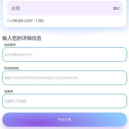
ZEC
ZCash
伙
伴
全部
CRYPTO
BANK
PS
BALANCE
CHECK
ZEC
LTC
Litecoin
规
则
CASH
516.529 USDT - 1 ZEC
汇率
TRX
Tron
新
DOGE
闻
Dogecoin
输入您的详细信息
评
BTC
POL
Bitcoin
POL
论
你的邮件
XMR
SOL
Monero
忠
Solana
诚
ETH
计
ADA
Ethereum
Cardano (ADA)
划
到你的钱包
ZEC
XRP
ZCash
Ripple
常
见
LTC
DASH
Litecoin
Dash
问
题
TRX
GRAM
Tron
GRAM
优惠券
联
系
DOGE
BCH
Dogecoin
Bitcoin Cash
我
们
SOL
BNB
Solana
BNB BEP20
AML
ADA
USDT
开始交换
Cardano (ADA)
USDT TRC20
XRP
Copyright
USDT
Ripple