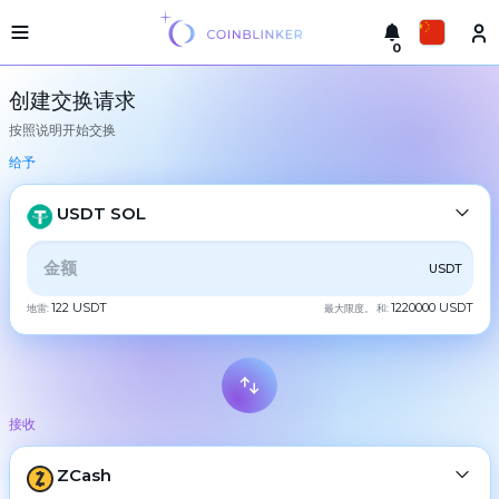
0
轻
Русский
型
创建交换请求
版
按照说明开始交换
本
进
English
行
给予
交
Türkçe
换
USDT SOL
城
Eesti
市
全部
CRYPTO
BANK
PS
BALANCE
CHECK
USDT
Español
储
备
122 USDT
1220000 USDT
地雷:
最大限度。 和:
CASH
金
Український
交
Deutsch
易
BTC
Bitcoin
所
接收
Български
担
XMR
Monero
保
ETH
ZCash
Ethereum
中文
合
作