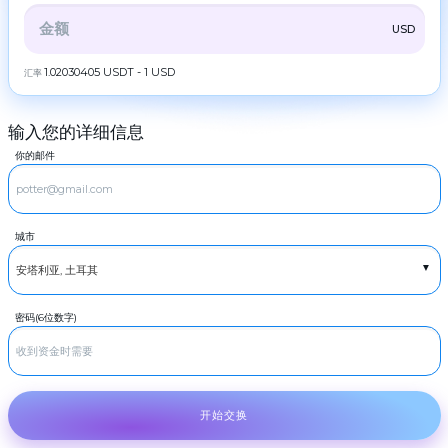
ZEC
ZCash
伙
伴
全部
CRYPTO
BANK
PS
BALANCE
CHECK
USD
LTC
Litecoin
规
则
CASH
1.02030405 USDT - 1 USD
汇率
TRX
Tron
新
DOGE
闻
Dogecoin
输入您的详细信息
评
RUBGTX
POL
现金卢布
POL
论
你的邮件
USDCASH
SOL
Cash USD
忠
Solana
诚
EURCASH
计
ADA
Cash EUR
Cardano (ADA)
划
城市
TRY
XRP
现金尝试
Ripple
常
见
DASH
Dash
问
题
GRAM
GRAM
密码(6位数字)
联
系
BCH
Bitcoin Cash
我
们
BNB
BNB BEP20
AML
USDT
开始交换
USDT TRC20
Copyright
USDT