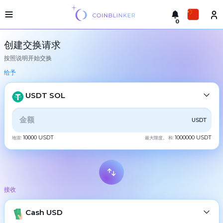
0
轻
Русский
型
创建交换请求
版
按照说明开始交换
本
进
English
行
给予
交
Türkçe
换
USDT SOL
城
Eesti
市
全部
CRYPTO
BANK
PS
BALANCE
CHECK
USDT
Español
储
备
10000 USDT
1000000 USDT
地雷:
最大限度。 和:
CASH
金
Український
交
Deutsch
易
BTC
Bitcoin
所
接收
Български
担
XMR
Monero
保
ETH
Cash USD
Ethereum
中文
合
作