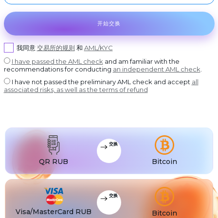
USDT BEP20
©
2022-
2026
DASH
USDT
Dash
USDT ERC20
CoinBlinker
开始交换
公
GRAM
开
USDT
GRAM
USDT POLYGON
发
售
我同意
交易所的规则
和
AML/KYC
BCH
USDT
Bitcoin Cash
USDT SOL
使
用
I have passed the AML check
and am familiar with the
条
BNB
USDC
BNB BEP20
USDC BEP20
款
recommendations for conducting
an independent AML check
.
XLM
I have not passed the preliminary AML check and accept
all
USDC
Stellar
USDC ERC20
associated risks, as well as the terms of refund
USDT
USDT TRC20
USDT
USDT BEP20
USDT
USDT ERC20
交换
USDT
USDT POLYGON
QR RUB
Bitcoin
USDT
USDT TON
USDT
USDT SOL
交换
USDC
USDC BEP20
Visa/MasterCard RUB
Bitcoin
USDC
USDC ERC20