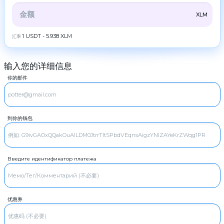
ZEC
ZCash
伙
伴
全部
CRYPTO
BANK
PS
BALANCE
CHECK
XLM
LTC
Litecoin
规
则
CASH
1 USDT - 5.938 XLM
汇率
TRX
Tron
新
DOGE
闻
Dogecoin
输入您的详细信息
评
BTC
POL
Bitcoin
POL
论
你的邮件
XMR
SOL
Monero
忠
Solana
诚
ETH
计
ADA
Ethereum
Cardano (ADA)
划
到你的钱包
ZEC
XRP
ZCash
Ripple
常
见
LTC
DASH
Litecoin
Dash
问
题
TRX
GRAM
Tron
GRAM
Введите идентификатор платежа
联
系
DOGE
BCH
Dogecoin
Bitcoin Cash
我
们
SOL
BNB
Solana
BNB BEP20
优惠券
AML
ADA
USDT
Cardano (ADA)
USDT TRC20
XRP
Copyright
USDT
Ripple