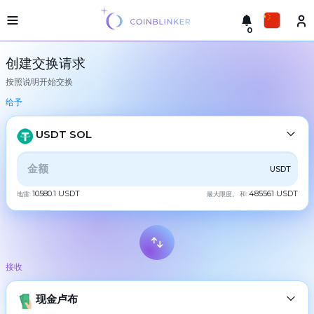
0
轻
Русский
型
创建交换请求
版
按照说明开始交换
本
进
English
行
给予
交
Türkçe
换
USDT SOL
城
Eesti
市
全部
CRYPTO
BANK
PS
BALANCE
CHECK
USDT
Español
储
备
10580.1 USDT
485561 USDT
地雷:
最大限度。 和:
CASH
金
Український
交
Deutsch
易
BTC
Bitcoin
所
接收
Български
担
XMR
Monero
保
ETH
现金卢布
Ethereum
中文
合
作