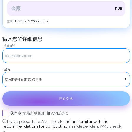
ZEC
ZCash
伙
伴
全部
CRYPTO
BANK
PS
BALANCE
CHECK
RUB
LTC
Litecoin
规
则
CASH
1 USDT - 72.70319 RUB
汇率
TRX
Tron
新
DOGE
闻
Dogecoin
输入您的详细信息
评
RUBGTX
POL
现金卢布
POL
论
你的邮件
USDCASH
SOL
Cash USD
忠
Solana
诚
EURCASH
计
ADA
Cash EUR
Cardano (ADA)
划
城市
TRY
XRP
现金尝试
Ripple
常
见
DASH
Dash
问
题
GRAM
GRAM
联
开始交换
系
BCH
Bitcoin Cash
我
们
BNB
我同意
交易所的规则
和
AML/KYC
BNB BEP20
AML
I have passed the AML check
and am familiar with the
USDT
USDT TRC20
recommendations for conducting
an independent AML check
.
Copyright
USDT