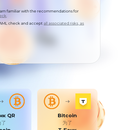
中文
am familiar with the recommendations for
eck
.
y AML check and accept
all associated risks, as
нк QR
Bitcoin
为了
为了
coin
Т-Банк