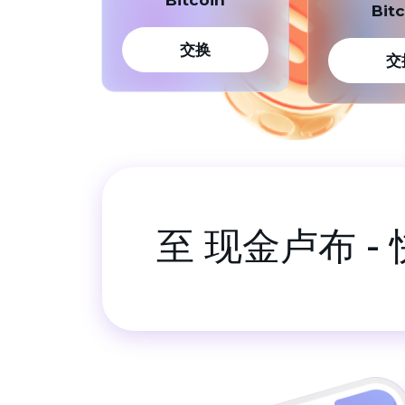
Bit
GRAM
GRAM
交换
Bitcoin Cash
BCH
交
BNB BEP20
BNB
USDT TRC20
USDT
USDT BEP20
USDT
USDT ERC20
USDT
USDT POLYGON
USDT
至 现金卢布 
USDT SOL
USDT
USDC BEP20
USDC
USDC ERC20
USDC