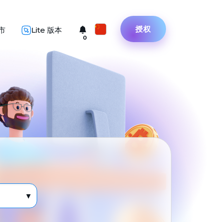
授权
市
Lite 版本
0
Русский
English
Türkçe
Eesti
Español
Український
Deutsch
Български