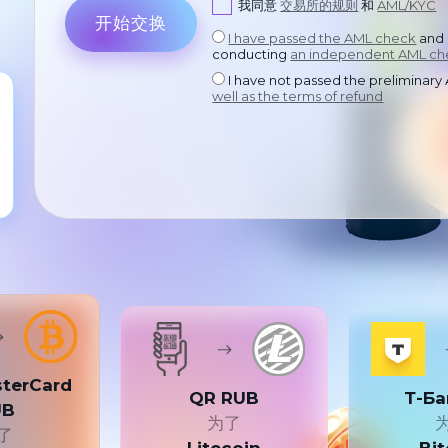
我同意
交易所的规则
和
AML/KYC
开始交换
I have passed the AML check
and 
conducting
an independent AML ch
I have not passed the preliminar
well as the terms of refund
sterCard
QR RUB
Т-Ба
UB
为了
了
Litecoin
Bit