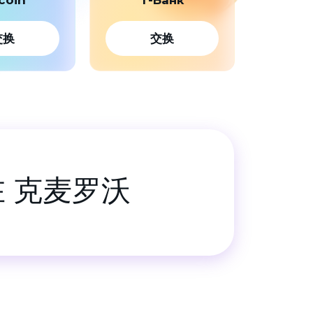
交换
交换
在 克麦罗沃