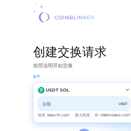
创建交换请求
按照说明开始交换
给予
USDT SOL
USDT
全部
CRYPTO
BANK
PS
BALANCE
地雷:
最大限度。 和:
10604.75 USDT
131857412845 USDT
CHECK
CASH