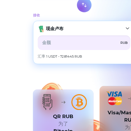
Bitcoin
BTC
接收
Monero
XMR
现金卢布
Ethereum
ETH
ZCash
ZEC
全部
CRYPTO
BANK
PS
BALANCE
RUB
Litecoin
LTC
CHECK
CASH
汇率
1 USDT - 72.81445 RUB
Tron
TRX
Dogecoin
DOGE
现金卢布
RUBGTX
POL
POL
Cash USD
USDCASH
Solana
SOL
Cash EUR
EURCASH
Cardano (ADA)
ADA
现金尝试
TRY
Visa/Ma
Ripple
XRP
QR RUB
R
为了
Dash
DASH
为
Bitcoin