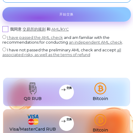
USDT BEP20
©
2022-
2026
DASH
USDT
Dash
USDT ERC20
CoinBlinker
开始交换
公
GRAM
开
USDT
GRAM
USDT POLYGON
发
售
我同意
交易所的规则
和
AML/KYC
BCH
USDT
Bitcoin Cash
USDT SOL
使
用
I have passed the AML check
and am familiar with the
条
BNB
USDC
BNB BEP20
USDC BEP20
款
recommendations for conducting
an independent AML check
.
XLM
I have not passed the preliminary AML check and accept
all
USDC
Stellar
USDC ERC20
associated risks, as well as the terms of refund
USDT
USDT TRC20
USDT
USDT BEP20
USDT
USDT ERC20
交换
USDT
USDT POLYGON
QR RUB
Bitcoin
USDT
USDT TON
USDT
USDT SOL
交换
USDC
USDC BEP20
Visa/MasterCard RUB
Bitcoin
USDC
USDC ERC20