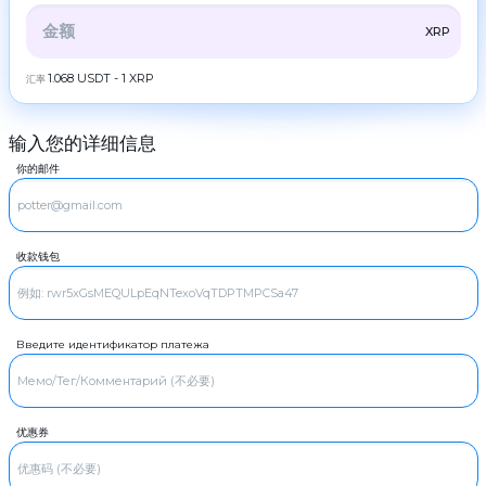
ZEC
ZCash
伙
伴
全部
CRYPTO
BANK
PS
BALANCE
CHECK
XRP
LTC
Litecoin
规
则
CASH
1.068 USDT - 1 XRP
汇率
TRX
Tron
新
DOGE
闻
Dogecoin
输入您的详细信息
评
BTC
POL
Bitcoin
POL
论
你的邮件
XMR
SOL
Monero
忠
Solana
诚
ETH
计
ADA
Ethereum
Cardano (ADA)
划
收款钱包
ZEC
XRP
ZCash
Ripple
常
见
LTC
DASH
Litecoin
Dash
问
题
TRX
GRAM
Tron
GRAM
Введите идентификатор платежа
联
系
DOGE
BCH
Dogecoin
Bitcoin Cash
我
们
SOL
BNB
Solana
BNB BEP20
优惠券
AML
ADA
USDT
Cardano (ADA)
USDT TRC20
XRP
Copyright
USDT
Ripple