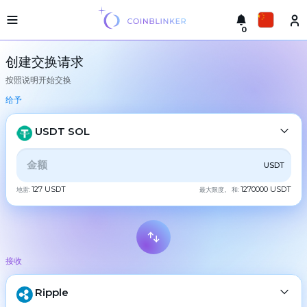
0
轻
Русский
型
创建交换请求
版
按照说明开始交换
本
进
English
行
给予
交
Türkçe
换
USDT SOL
城
Eesti
市
全部
CRYPTO
BANK
PS
BALANCE
CHECK
USDT
Español
储
备
127 USDT
1270000 USDT
地雷:
最大限度。 和:
CASH
金
Український
交
Deutsch
易
BTC
Bitcoin
所
接收
Български
担
XMR
Monero
保
ETH
Ripple
Ethereum
中文
合
作