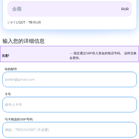
ZEC
ZCash
伙
伴
全部
CRYPTO
BANK
PS
BALANCE
CHECK
RUR
LTC
Litecoin
规
则
CASH
1 USDT - 78 RUR
汇率
TRX
Tron
新
DOGE
闻
Dogecoin
输入您的详细信息
评
RUR
POL
СБП
POL
论
— 指定通过SBP存入资金的电话号码。 这样交换
RUR
SOL
Сбербанк
忠
注意!
Solana
会更快。
诚
RUR
计
ADA
Т-Банк
Cardano (ADA)
你的邮件
划
RUR
XRP
Ripple
常
阿尔法银行
见
DASH
Dash
问
RUR
Gazprombank
题
卡号
GRAM
GRAM
RUR
联
Raiffeisenbank
系
BCH
Bitcoin Cash
RUR
我
Синий банк
们
BNB
BNB BEP20
与卡相连的SBP号码
RUR
ОТП Банк
AML
USDT
USDT TRC20
MIR
RUR
Copyright
USDT