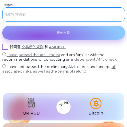
USDT BEP20
RUR
Visa/MasterCard RUB
©
2022-
优惠券
2026
USDT
RUR
USDT ERC20
CoinBlinker
ROSBANK
公
开
USDT
RUR
USDT POLYGON
Otkrytie银行
发
售
USDT
RUR
USDT SOL
Post Bank
使
开始交换
用
条
USDC
RUR
USDC BEP20
款
Akbars银行
我同意
交易所的规则
和
AML/KYC
USDC
RUR
USDC ERC20
Promsvyazbank
I have passed the AML check
and am familiar with the
RUR
recommendations for conducting
an independent AML check
.
Russian standard银行
I have not passed the preliminary AML check and accept
all
RUR
国家的要求-
associated risks, as well as the terms of refund
RUR
首页信贷银行
USD
Visa/MasterCard USD
EUR
Visa/MasterCard EUR
交换
PLN
Visa/MasterCard PLN
QR RUB
Bitcoin
MDL
Visa/MasterCard MDL
UZS
Visa/MasterCard UZS