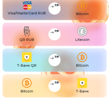
CZK
交换
Visa/MasterCard CZK
TJS
Visa/MasterCard RUB
Visa/MasterCard TJS
Bitcoin
交换
QR RUB
Litecoin
交换
Т-Банк QR
Bitcoin
交换
Bitcoin
Т-Банк