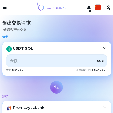
0
轻
Русский
型
创建交换请求
版
按照说明开始交换
本
进
English
行
给予
交
Türkçe
换
USDT SOL
城
Eesti
市
全部
CRYPTO
BANK
PS
BALANCE
CHECK
USDT
Español
储
备
36.9 USDT
61500 USDT
地雷:
最大限度。 和:
CASH
金
Український
交
Deutsch
易
BTC
Bitcoin
所
接收
Български
担
XMR
Monero
保
ETH
Promsvyazbank
Ethereum
中文
合
作