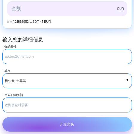
ZEC
ZCash
伙
伴
全部
CRYPTO
BANK
PS
BALANCE
CHECK
EUR
LTC
Litecoin
规
则
CASH
1.21865952 USDT - 1 EUR
汇率
TRX
Tron
新
DOGE
闻
Dogecoin
输入您的详细信息
评
RUBGTX
POL
现金卢布
POL
论
你的邮件
USDCASH
SOL
Cash USD
忠
Solana
诚
EURCASH
计
ADA
Cash EUR
Cardano (ADA)
划
城市
TRY
XRP
现金尝试
Ripple
常
见
DASH
Dash
问
题
GRAM
GRAM
密码(6位数字)
联
系
BCH
Bitcoin Cash
我
们
BNB
BNB BEP20
AML
USDT
开始交换
USDT TRC20
Copyright
USDT