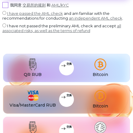
USDT BEP20
©
我同意
交易所的规则
和
AML/KYC
2022-
2026
USDT
USDT ERC20
CoinBlinker
I have passed the AML check
and am familiar with the
公
recommendations for conducting
an independent AML check
.
开
USDT
USDT POLYGON
发
I have not passed the preliminary AML check and accept
all
售
USDT
associated risks, as well as the terms of refund
USDT SOL
使
用
条
USDC
USDC BEP20
款
USDC
USDC ERC20
交换
QR RUB
Bitcoin
交换
Visa/MasterCard RUB
Bitcoin
交换