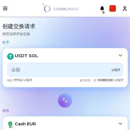
0
轻
Русский
型
创建交换请求
版
按照说明开始交换
本
进
English
行
给予
交
Türkçe
换
USDT SOL
城
Eesti
市
全部
CRYPTO
BANK
PS
BALANCE
CHECK
USDT
Español
储
备
11715.2 USDT
1169882082 USDT
地雷:
最大限度。 和:
CASH
金
Український
交
Deutsch
易
BTC
Bitcoin
所
接收
Български
担
XMR
Monero
保
ETH
Cash EUR
Ethereum
中文
合
作