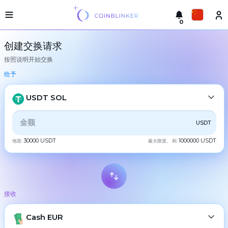
0
轻
Русский
型
创建交换请求
版
按照说明开始交换
本
进
English
行
给予
交
Türkçe
换
USDT SOL
城
Eesti
市
全部
CRYPTO
BANK
PS
BALANCE
CHECK
USDT
Español
储
备
30000 USDT
1000000 USDT
地雷:
最大限度。 和:
CASH
金
Український
交
Deutsch
易
BTC
Bitcoin
所
接收
Български
担
XMR
Monero
保
ETH
Cash EUR
Ethereum
中文
合
作