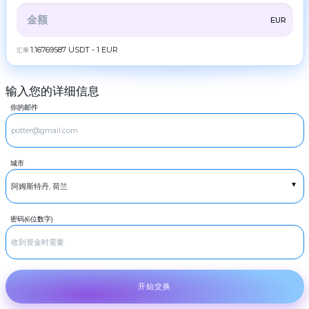
ZEC
ZCash
伙
伴
全部
CRYPTO
BANK
PS
BALANCE
CHECK
EUR
LTC
Litecoin
规
则
CASH
1.16769587 USDT - 1 EUR
汇率
TRX
Tron
新
DOGE
闻
Dogecoin
输入您的详细信息
评
RUBGTX
POL
现金卢布
POL
论
你的邮件
USDCASH
SOL
Cash USD
忠
Solana
诚
EURCASH
计
ADA
Cash EUR
Cardano (ADA)
划
城市
TRY
XRP
现金尝试
Ripple
常
见
DASH
Dash
问
题
GRAM
GRAM
密码(6位数字)
联
系
BCH
Bitcoin Cash
我
们
BNB
BNB BEP20
AML
USDT
开始交换
USDT TRC20
Copyright
USDT