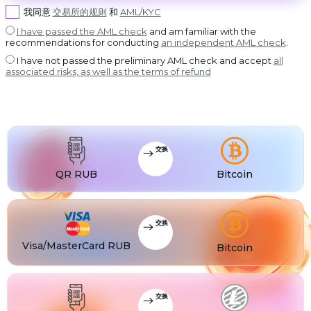
USDT BEP20
©
我同意
交易所的规则
和
AML/KYC
2022-
2026
USDT
USDT ERC20
CoinBlinker
I have passed the AML check
and am familiar with the
公
recommendations for conducting
an independent AML check
.
开
USDT
USDT POLYGON
发
I have not passed the preliminary AML check and accept
all
售
USDT
associated risks, as well as the terms of refund
USDT SOL
使
用
条
USDC
USDC BEP20
款
USDC
USDC ERC20
交换
QR RUB
Bitcoin
交换
Visa/MasterCard RUB
Bitcoin
交换