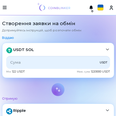
0
Русский
Легка
Створення заявки на обмін
версія
Дотримуйтесь інструкцій, щоб розпочати обмін
Здійснити
English
обмін
Віддаю
Türkçe
Міста
USDT SOL
Резерви
Eesti
УСЕ
CRYPTO
BANK
PS
BALANCE
CHECK
USDT
Гарантії
Español
обмінника
122 USDT
1220000 USDT
Мін:
Макс. сума:
CASH
Партнерам
Український
Правила
Новини
Deutsch
BTC
Bitcoin
Відгуки
Отримую
Български
XMR
Програма
Monero
лояльності
ETH
Ripple
Ethereum
中文
часті
питання