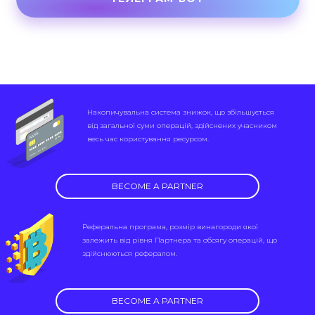
Накопичувальна система знижок, що збільшується
від загальної суми операцій, здійснених учасником
весь час користування ресурсом.
BECOME A PARTNER
Реферальна програма, розмір винагороди якої
залежить від рівня Партнера та обсягу операцій, що
здійснюються рефералом.
BECOME A PARTNER