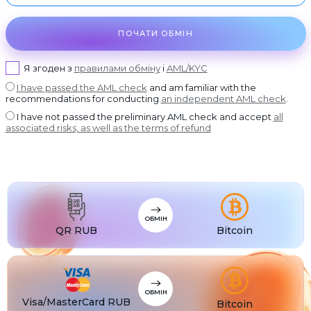
USDT BEP20
DASH
USDT
Dash
USDT ERC20
ПОЧАТИ ОБМІН
GRAM
USDT
GRAM
USDT POLYGON
Я згоден з
правилами обміну
і
AML/KYC
BCH
USDT
Bitcoin Cash
USDT SOL
I have passed the AML check
and am familiar with the
BNB
USDC
BNB BEP20
USDC BEP20
recommendations for conducting
an independent AML check
.
XLM
I have not passed the preliminary AML check and accept
all
USDC
Stellar
USDC ERC20
associated risks, as well as the terms of refund
USDT
USDT TRC20
USDT
USDT BEP20
USDT
USDT ERC20
USDT
USDT POLYGON
ОБМІН
QR RUB
Bitcoin
USDT
USDT TON
USDT
USDT SOL
USDC
USDC BEP20
ОБМІН
Visa/MasterCard RUB
Bitcoin
USDC
USDC ERC20