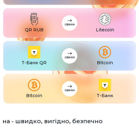
USDS
USDS
ETC
Ethereum classic (ETC)
ОБМІН
QR RUB
Litecoin
ОБМІН
Т-Банк QR
Bitcoin
ОБМІН
Bitcoin
Т-Банк
на - швидко, вигідно, безпечно