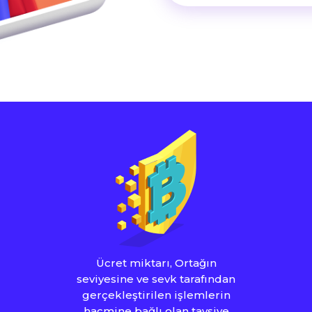
Ücret miktarı, Ortağın
seviyesine ve sevk tarafından
gerçekleştirilen işlemlerin
hacmine bağlı olan tavsiye