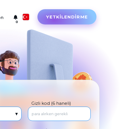
YETKILENDIRME
on
0
Русский
English
Türkçe
Eesti
Español
Український
Gizli kod (6 haneli)
Deutsch
Български