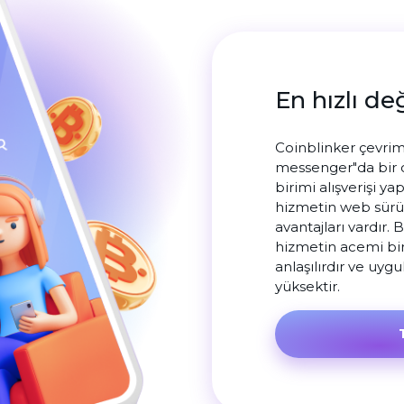
En hızlı de
Coinblinker çevrim
messenger"da bir c
birimi alışverişi ya
hizmetin web sürü
avantajları vardır. 
hizmetin acemi bir k
anlaşılırdır ve uyg
yüksektir.