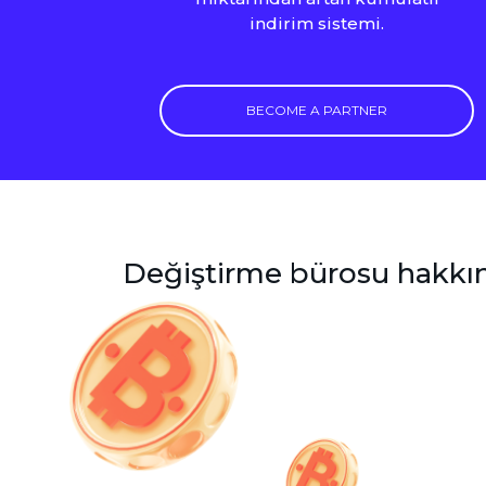
indirim sistemi.
BECOME A PARTNER
Değiştirme bürosu hakkın