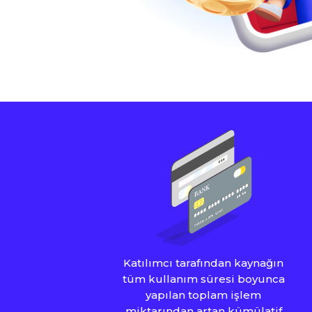
Katılımcı tarafından kaynağın
tüm kullanım süresi boyunca
yapılan toplam işlem
miktarından artan kümülatif