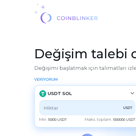
Değişim talebi
Değişimi başlatmak için talimatları izl
VERİYORUM
USDT SOL
USDT
TÜMÜ
CRYPTO
BANK
PS
BALANCE
Min:
Maks. toplam:
10000 USDT
1000000 USDT
CHECK
CASH