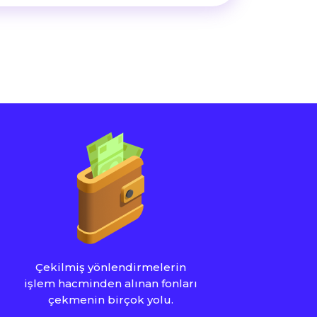
Çekilmiş yönlendirmelerin
işlem hacminden alınan fonları
çekmenin birçok yolu.