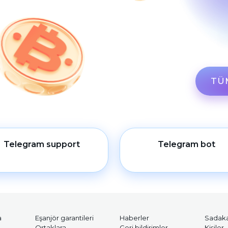
TÜM
Telegram support
Telegram bot
a
Eşanjör garantileri
Haberler
Sadaka
Ortaklara
Geri bildirimler
Kişiler