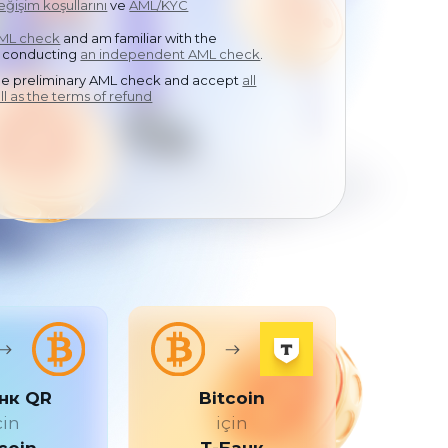
eğişim koşullarını
中文
ve
AML/KYC
AML check
and am familiar with the
 conducting
an independent AML check
.
the preliminary AML check and accept
all
ll as the terms of refund
нк QR
Bitcoin
çin
için
coin
Т-Банк