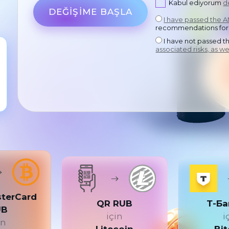
Kabul ediyorum
d
DEĞIŞIME BAŞLA
I have passed the 
recommendations for
I have not passed 
associated risks, as we
sterCard
QR RUB
Т-Ба
UB
için
i
in
Litecoin
Bit