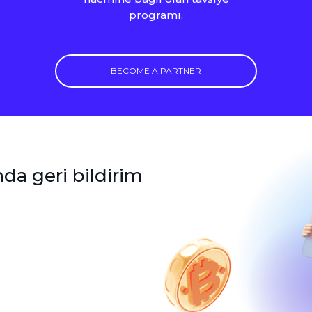
programı.
BECOME A PARTNER
da geri bildirim