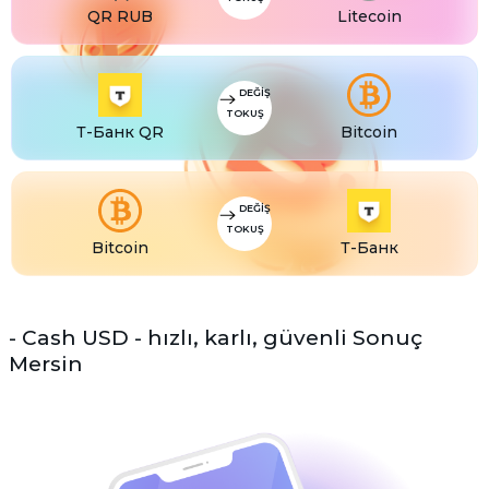
QR RUB
Litecoin
DEĞIŞ
TOKUŞ
Т-Банк QR
Bitcoin
DEĞIŞ
TOKUŞ
Bitcoin
Т-Банк
- Cash USD - hızlı, karlı, güvenli Sonuç
Mersin