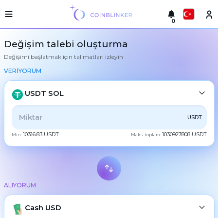
0
Русский
Hafif
Değişim talebi oluşturma
versiyon
Değişimi başlatmak için talimatları izleyin
takas
English
yap
VERİYORUM
Türkçe
Şehirler
USDT SOL
Rezervler
Eesti
TÜMÜ
CRYPTO
BANK
PS
BALANCE
CHECK
USDT
Eşanjör
Español
garantileri
10316.83 USDT
1030927808 USDT
Min:
Maks. toplam:
CASH
Ortaklara
Український
Kurallar
Haberler
Deutsch
BTC
Bitcoin
Geri
bildirimler
ALIYORUM
Български
XMR
Monero
Sadakat
programı
ETH
Cash USD
Ethereum
中文
Sıkça