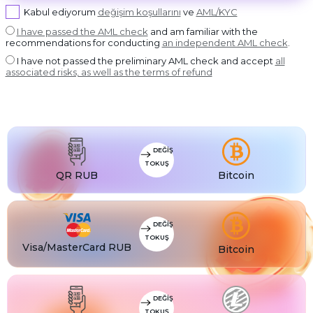
USDT BEP20
Kabul ediyorum
değişim koşullarını
ve
AML/KYC
USDT
USDT ERC20
I have passed the AML check
and am familiar with the
recommendations for conducting
an independent AML check
.
USDT
USDT POLYGON
I have not passed the preliminary AML check and accept
all
USDT
associated risks, as well as the terms of refund
USDT SOL
USDC
USDC BEP20
USDC
USDC ERC20
DEĞIŞ
TOKUŞ
QR RUB
Bitcoin
DEĞIŞ
TOKUŞ
Visa/MasterCard RUB
Bitcoin
DEĞIŞ
TOKUŞ