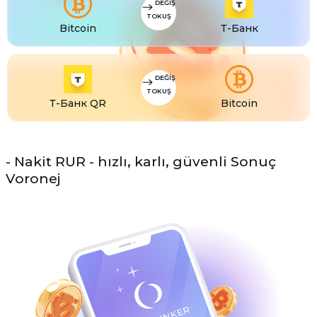
DEĞIŞ
TOKUŞ
Bitcoin
Т-Банк
DEĞIŞ
TOKUŞ
Т-Банк QR
Bitcoin
- Nakit RUR - hızlı, karlı, güvenli Sonuç
Voronej