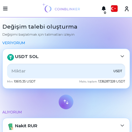
0
Русский
Hafif
Değişim talebi oluşturma
versiyon
Değişimi başlatmak için talimatları izleyin
takas
English
yap
VERİYORUM
Türkçe
Şehirler
USDT SOL
Rezervler
Eesti
TÜMÜ
CRYPTO
BANK
PS
BALANCE
CHECK
USDT
Eşanjör
Español
garantileri
10615.35 USDT
1336287328 USDT
Min:
Maks. toplam:
CASH
Ortaklara
Український
Kurallar
Haberler
Deutsch
BTC
Bitcoin
Geri
bildirimler
ALIYORUM
Български
XMR
Monero
Sadakat
programı
ETH
Nakit RUR
Ethereum
中文
Sıkça