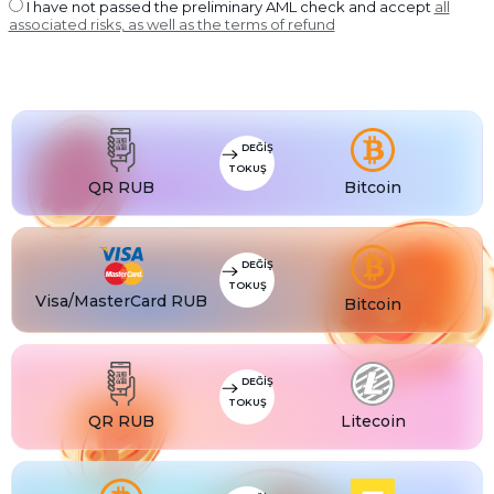
USDT BEP20
I have not passed the preliminary AML check and accept
all
associated risks, as well as the terms of refund
USDT
USDT ERC20
USDT
USDT POLYGON
USDT
USDT SOL
USDC
DEĞIŞ
USDC BEP20
TOKUŞ
USDC
QR RUB
Bitcoin
USDC ERC20
DEĞIŞ
TOKUŞ
Visa/MasterCard RUB
Bitcoin
DEĞIŞ
TOKUŞ
QR RUB
Litecoin