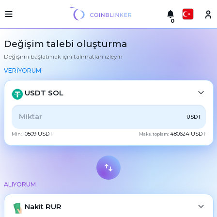
0
Русский
Hafif
Değişim talebi oluşturma
versiyon
Değişimi başlatmak için talimatları izleyin
takas
English
yap
VERİYORUM
Türkçe
Şehirler
USDT SOL
Rezervler
Eesti
TÜMÜ
CRYPTO
BANK
PS
BALANCE
CHECK
USDT
Eşanjör
Español
garantileri
10509 USDT
480624 USDT
Min:
Maks. toplam:
CASH
Ortaklara
Український
Kurallar
Haberler
Deutsch
BTC
Bitcoin
Geri
bildirimler
ALIYORUM
Български
XMR
Monero
Sadakat
programı
ETH
Nakit RUR
Ethereum
中文
Sıkça