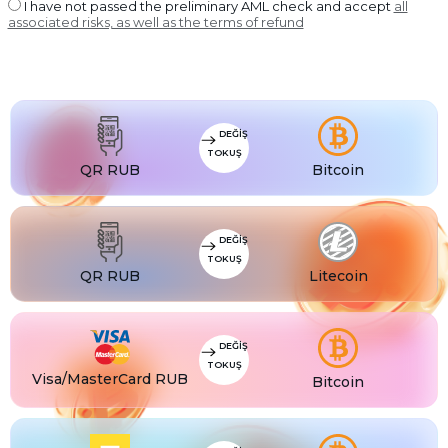
USDT BEP20
I have not passed the preliminary AML check and accept
all
associated risks, as well as the terms of refund
USDT
USDT ERC20
USDT
USDT POLYGON
USDT
USDT SOL
USDC
DEĞIŞ
USDC BEP20
TOKUŞ
USDC
QR RUB
Bitcoin
USDC ERC20
DEĞIŞ
TOKUŞ
QR RUB
Litecoin
DEĞIŞ
TOKUŞ
Visa/MasterCard RUB
Bitcoin