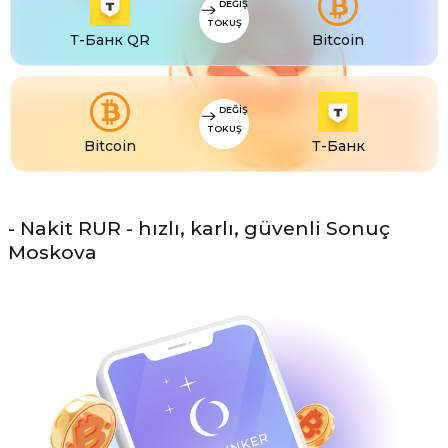
DEĞIŞ
TOKUŞ
Т-Банк QR
Bitcoin
DEĞIŞ
TOKUŞ
Bitcoin
Т-Банк
- Nakit RUR - hızlı, karlı, güvenli Sonuç
Moskova