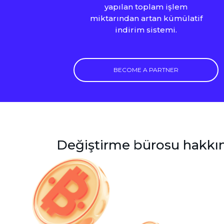
yapılan toplam işlem
miktarından artan kümülatif
indirim sistemi.
BECOME A PARTNER
Değiştirme bürosu hakkın