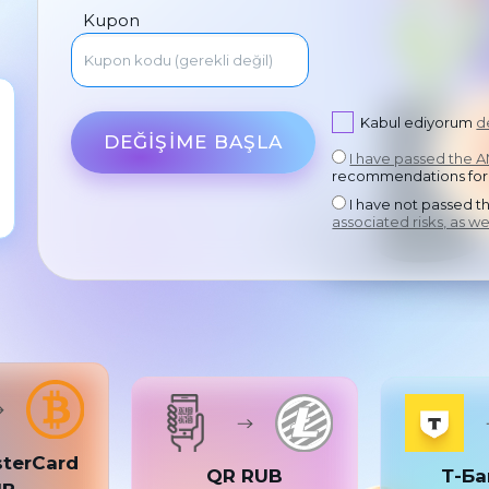
Kupon
Kabul ediyorum
d
DEĞIŞIME BAŞLA
I have passed the 
recommendations for
I have not passed 
associated risks, as we
sterCard
QR RUB
Т-Ба