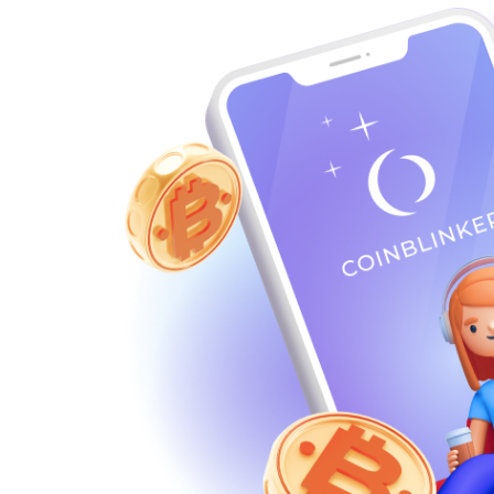
USDT POLYGON
USDT
USDT TON
USDT
USDT SOL
USDT
USDC BEP20
USDC
USDC ERC20
USDC
USDS
USDS
Ethereum classic (ETC)
ETC