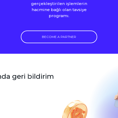
gerçekleştirilen işlemlerin
hacmine bağlı olan tavsiye
programı.
BECOME A PARTNER
da geri bildirim