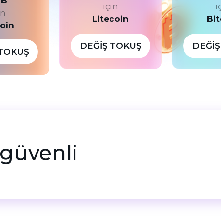
UB
için
i
in
Litecoin
Bit
coin
DEĞIŞ TOKUŞ
DEĞIŞ
 TOKUŞ
ı, güvenli