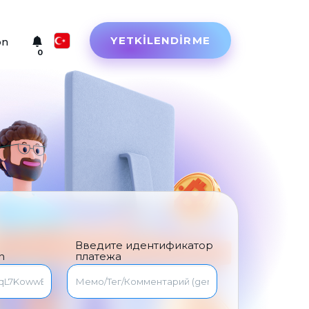
YETKILENDIRME
on
0
Русский
English
Türkçe
Eesti
Español
Український
Введите идентификатор
Deutsch
n
платежа
Български