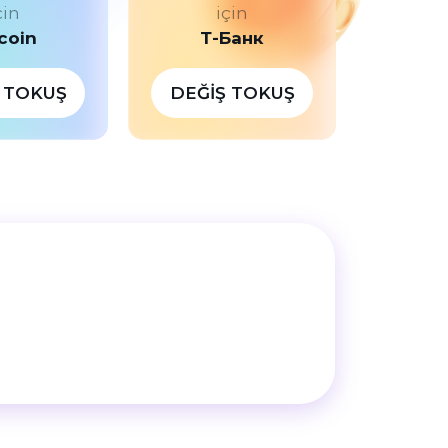
çin
için
coin
Т-Банк
 TOKUŞ
DEĞIŞ TOKUŞ