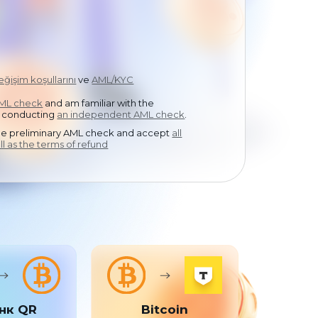
中文
eğişim koşullarını
ve
AML/KYC
AML check
and am familiar with the
 conducting
an independent AML check
.
the preliminary AML check and accept
all
ll as the terms of refund
нк QR
Bitcoin