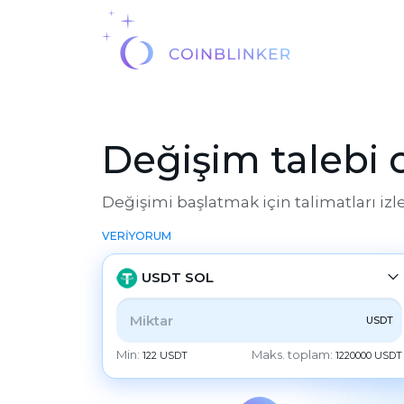
Değişim talebi
Değişimi başlatmak için talimatları izl
VERİYORUM
USDT SOL
USDT
TÜMÜ
CRYPTO
BANK
PS
BALANCE
Min:
Maks. toplam:
122 USDT
1220000 USDT
CHECK
CASH