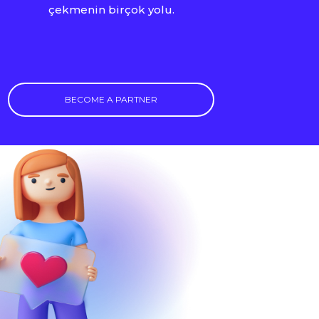
çekmenin birçok yolu.
BECOME A PARTNER