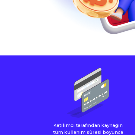
Katılımcı tarafından kaynağın
tüm kullanım süresi boyunca