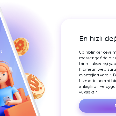
En hızlı de
Coinblinker çevrim
messenger"da bir c
birimi alışverişi ya
hizmetin web sürü
avantajları vardır. 
hizmetin acemi bir k
anlaşılırdır ve uyg
yüksektir.