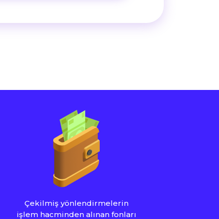
Çekilmiş yönlendirmelerin
işlem hacminden alınan fonları