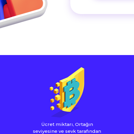
Ücret miktarı, Ortağın
seviyesine ve sevk tarafından