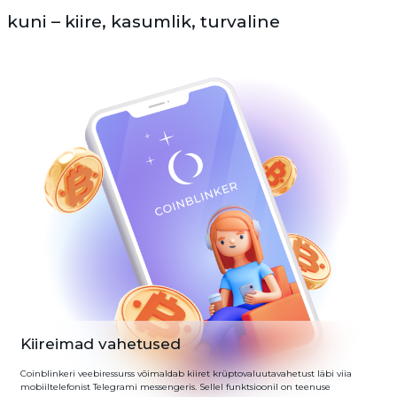
kuni – kiire, kasumlik, turvaline
Kiireimad vahetused
Coinblinkeri veebiressurss võimaldab kiiret krüptovaluutavahetust läbi viia
mobiiltelefonist Telegrami messengeris. Sellel funktsioonil on teenuse