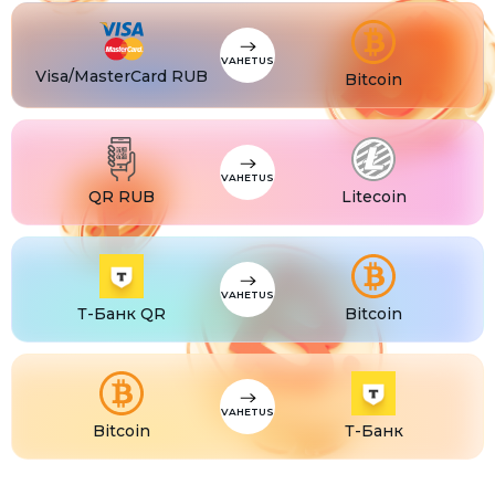
CZK
Visa/MasterCard CZK
TJS
Visa/MasterCard TJS
VAHETUS
Visa/MasterCard RUB
Bitcoin
VAHETUS
QR RUB
Litecoin
VAHETUS
Т-Банк QR
Bitcoin
VAHETUS
Bitcoin
Т-Банк