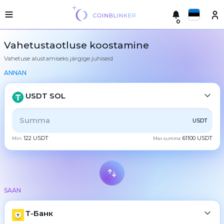
0
Русский
Kerge
Vahetustaotluse koostamine
versioon
Vahetuse alustamiseks järgige juhiseid
Tehke
English
vahetus
ANNAN
Türkçe
Linnad
USDT SOL
Reservid
Eesti
KŐIK
CRYPTO
BANK
PS
BALANCE
CHECK
USDT
Vahetajate
Español
garantiid
122 USDT
61100 USDT
Min:
Max summa:
CASH
Partneritele
Український
Reeglid
Uudised
Deutsch
BTC
Bitcoin
Tagasiside
SAAN
Български
XMR
Lojaalsusprogramm
Monero
Sagedased
ETH
Т-Банк
Ethereum
中文
küsimused