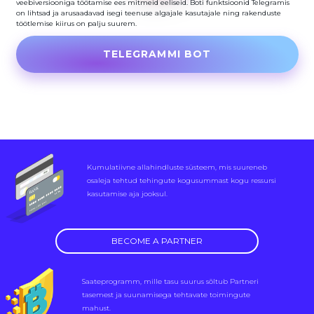
veebiversiooniga töötamise ees mitmeid eeliseid. Boti funktsioonid Telegramis
on lihtsad ja arusaadavad isegi teenuse algajale kasutajale ning rakenduste
töötlemise kiirus on palju suurem.
TELEGRAMMI BOT
Kumulatiivne allahindluste süsteem, mis suureneb
osaleja tehtud tehingute kogusummast kogu ressursi
kasutamise aja jooksul.
BECOME A PARTNER
Saateprogramm, mille tasu suurus sõltub Partneri
tasemest ja suunamisega tehtavate toimingute
mahust.