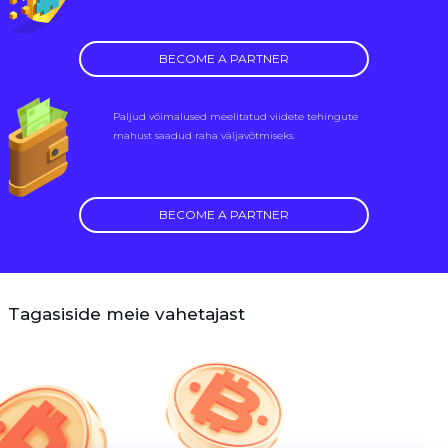
BECOME A PARTNER
Paljud võimalused meelitatud viidete tehingute
mahust saadud raha väljavõtmiseks.
BECOME A PARTNER
Tagasiside meie vahetajast