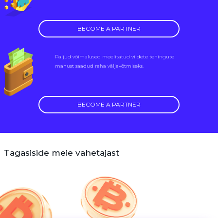
BECOME A PARTNER
Paljud võimalused meelitatud viidete tehingute
mahust saadud raha väljavõtmiseks.
BECOME A PARTNER
Tagasiside meie vahetajast