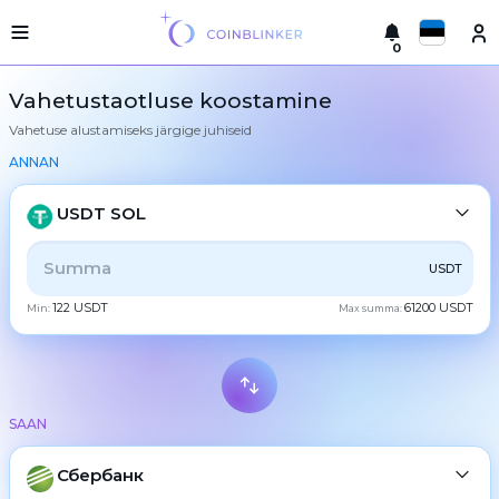
0
Русский
Kerge
Vahetustaotluse koostamine
versioon
Vahetuse alustamiseks järgige juhiseid
Tehke
English
vahetus
ANNAN
Türkçe
Linnad
USDT SOL
Reservid
Eesti
KŐIK
CRYPTO
BANK
PS
BALANCE
CHECK
USDT
Vahetajate
Español
garantiid
122 USDT
61200 USDT
Min:
Max summa:
CASH
Partneritele
Український
Reeglid
Uudised
Deutsch
BTC
Bitcoin
Tagasiside
SAAN
Български
XMR
Lojaalsusprogramm
Monero
Sagedased
ETH
Сбербанк
Ethereum
中文
küsimused