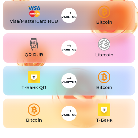
CZK
Visa/MasterCard CZK
TJS
Visa/MasterCard TJS
VAHETUS
Visa/MasterCard RUB
Bitcoin
VAHETUS
QR RUB
Litecoin
VAHETUS
Т-Банк QR
Bitcoin
VAHETUS
Bitcoin
Т-Банк