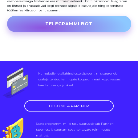
veebiversiooniga töötamise ees mitmeid eeliseid. Boti funktsioonid Telegramis
on lihtsad ja arusaadavad isegi teenuse algajale kasutajale ning rakenduste
töötlemise kiirus on palju suurem.
TELEGRAMMI BOT
Kumulatiivne allahindluste süsteem, mis suureneb
osaleja tehtud tehingute kogusummast kogu ressursi
kasutamise aja jooksul.
BECOME A PARTNER
Saateprogramm, mille tasu suurus sõltub Partneri
tasemest ja suunamisega tehtavate toimingute
mahust.