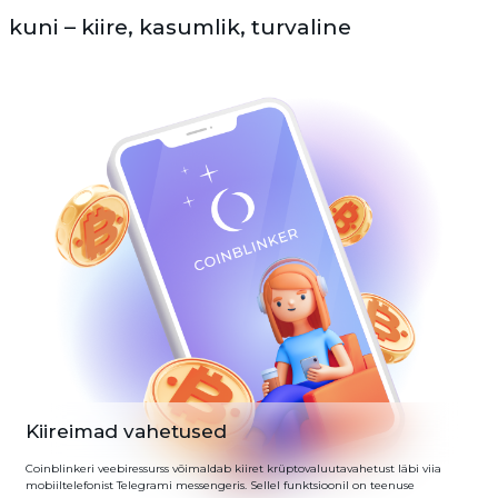
kuni – kiire, kasumlik, turvaline
Kiireimad vahetused
Coinblinkeri veebiressurss võimaldab kiiret krüptovaluutavahetust läbi viia
mobiiltelefonist Telegrami messengeris. Sellel funktsioonil on teenuse