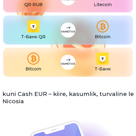
QR RUB
Litecoin
VAHETUS
Т-Банк QR
Bitcoin
VAHETUS
Bitcoin
Т-Банк
kuni Cash EUR – kiire, kasumlik, turvaline le
Nicosia