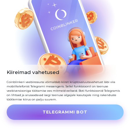
Kiireimad vahetused
Coinblinkeri veebiressurss võimaldab kiiret krüptovaluutavahetust läbi viia
mobiiltelefonist Telegrami messengeris. Sellel funktsioonil on teenuse
veebiversiooniga töötamise ees mitmeid eeliseid. Boti funktsioonid Telegramis
on lihtsad ja arusaadavad isegi teenuse algajale kasutajale ning rakenduste
töötlemise kiirus on palju suurem.
TELEGRAMMI BOT