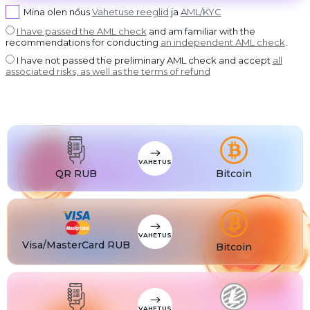
USDT BEP20
Mina olen nőus
Vahetuse reeglid
ja
AML/KYC
USDT
USDT ERC20
I have passed the AML check
and am familiar with the
recommendations for conducting
an independent AML check
.
USDT
USDT POLYGON
I have not passed the preliminary AML check and accept
all
USDT
associated risks, as well as the terms of refund
USDT SOL
USDC
USDC BEP20
USDC
USDC ERC20
VAHETUS
QR RUB
Bitcoin
VAHETUS
Visa/MasterCard RUB
Bitcoin
VAHETUS