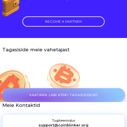
BECOME A PARTNER
Tagasiside meie vahetajast
VAATAMA LÄBI KÕIKI TAGASISIDESID
Meie Kontaktid
Tugiteenindus
support@coinblinker.org