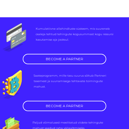
Kumulatiivne allahindluste süsteem, mis suureneb
osaleja tehtud tehingute kogusummast kogu ressursi
kasutamise aja jooksul.
BECOME A PARTNER
Saateprogramm, mille tasu suurus sõltub Partneri
tasemest ja suunamisega tehtavate toimingute
mahust.
BECOME A PARTNER
Paljud võimalused meelitatud viidete tehingute
mahust saadud raha väljavõtmiseks.