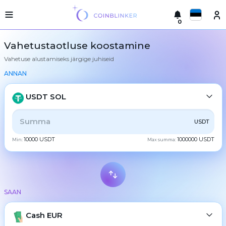
0
Русский
Kerge
Vahetustaotluse koostamine
versioon
Vahetuse alustamiseks järgige juhiseid
Tehke
English
vahetus
ANNAN
Türkçe
Linnad
USDT SOL
Reservid
Eesti
KŐIK
CRYPTO
BANK
PS
BALANCE
CHECK
USDT
Vahetajate
Español
garantiid
10000 USDT
1000000 USDT
Min:
Max summa:
CASH
Partneritele
Український
Reeglid
Uudised
Deutsch
BTC
Bitcoin
Tagasiside
SAAN
Български
XMR
Lojaalsusprogramm
Monero
Sagedased
ETH
Cash EUR
Ethereum
中文
küsimused