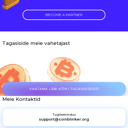
BECOME A PARTNER
Tagasiside meie vahetajast
VAATAMA LÄBI KÕIKI TAGASISIDESID
Meie Kontaktid
Tugiteenindus
support@coinblinker.org