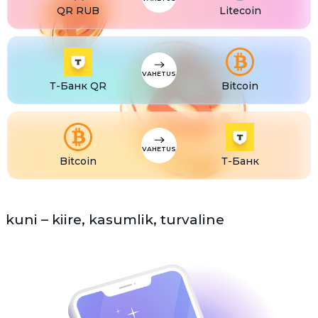
QR RUB
Litecoin
VAHETUS
Т-Банк QR
Bitcoin
VAHETUS
Bitcoin
Т-Банк
kuni – kiire, kasumlik, turvaline