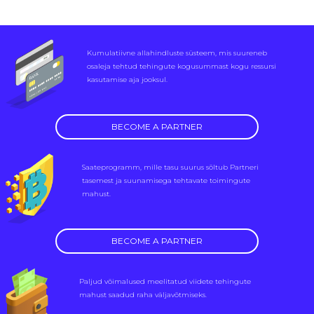
Kumulatiivne allahindluste süsteem, mis suureneb
osaleja tehtud tehingute kogusummast kogu ressursi
kasutamise aja jooksul.
BECOME A PARTNER
Saateprogramm, mille tasu suurus sõltub Partneri
tasemest ja suunamisega tehtavate toimingute
mahust.
BECOME A PARTNER
Paljud võimalused meelitatud viidete tehingute
mahust saadud raha väljavõtmiseks.