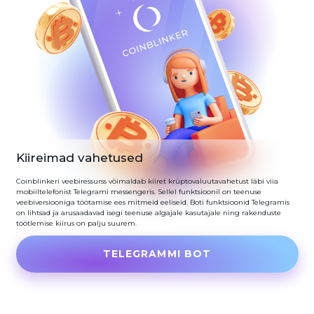
Kiireimad vahetused
Coinblinkeri veebiressurss võimaldab kiiret krüptovaluutavahetust läbi viia
mobiiltelefonist Telegrami messengeris. Sellel funktsioonil on teenuse
veebiversiooniga töötamise ees mitmeid eeliseid. Boti funktsioonid Telegramis
on lihtsad ja arusaadavad isegi teenuse algajale kasutajale ning rakenduste
töötlemise kiirus on palju suurem.
TELEGRAMMI BOT