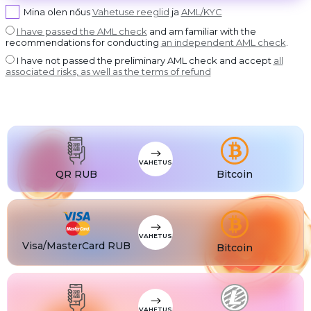
USDT BEP20
Mina olen nőus
Vahetuse reeglid
ja
AML/KYC
USDT
USDT ERC20
I have passed the AML check
and am familiar with the
recommendations for conducting
an independent AML check
.
USDT
USDT POLYGON
I have not passed the preliminary AML check and accept
all
USDT
associated risks, as well as the terms of refund
USDT SOL
USDC
USDC BEP20
USDC
USDC ERC20
VAHETUS
QR RUB
Bitcoin
VAHETUS
Visa/MasterCard RUB
Bitcoin
VAHETUS