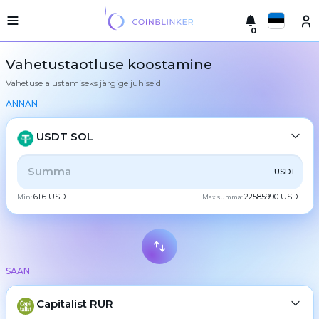
0
Русский
Kerge
Vahetustaotluse koostamine
versioon
Vahetuse alustamiseks järgige juhiseid
Tehke
English
vahetus
ANNAN
Türkçe
Linnad
USDT SOL
Reservid
Eesti
KŐIK
CRYPTO
BANK
PS
BALANCE
CHECK
USDT
Vahetajate
Español
garantiid
61.6 USDT
22585990 USDT
Min:
Max summa:
CASH
Partneritele
Український
Reeglid
Uudised
Deutsch
BTC
Bitcoin
Tagasiside
SAAN
Български
XMR
Lojaalsusprogramm
Monero
Sagedased
ETH
Capitalist RUR
Ethereum
中文
küsimused