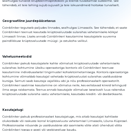
sealhulgas turvalist krüpteerimisprotokolli ja kliendi tuvastamise süsteeme. See
Kontaktid
tähendab, et teie tehing sujub sujuvalt ja teie isikuandmeid hoitakse turvaliselt.
AML
Geograafiline juurdepääsetavus
Copyright
©
Coinblinker tegutseb paljudes linnades, sealhulgas Limassolis. See tähendab, et saate
2022-
2026
Coinblinkeri teenust kasutada krüptovaluutade sularahas vahetamiseks kõikjal
CoinBlinker
Limassoli linnas. Lisaks annab Coinblinkeri kasutamine kasutajatele suurema
Avalik
paindlikkuse krüptovaluutade müügi- ja ostukoha valikul.
pakkumine
Kasutustingimused
Vahetusmeetodid
Coinblinker pakub kasutajatele kahte võimalust krüptovaluutade vahetamiseks
sularahas: kohtumine üksiku operaatoriga kontoris või Coinblinkeri teenuse
kasutamine individuaalsetel tingimustel kohaletoimetamisega. Kontoris operaatoriga
kohtumine võimaldab kasutajal vahetada krüptovaluutat sularahas usaldusväärse
kursiga. Samuti saab kasutaja vajalikku abi ja nõu professionaalselt operaatorilt.
Coinblinkeri saatmise kasutamine on võimalus neile, kes eelistavad kiireid tehinguid
ilma aega raiskamata. Teenus annab kasutajale võimaluse iseseisvalt luua rakendus
krüptovaluutade sularaha vastu vahetamiseks, kasutades krediit- või deebetkaarte.
Kasutajatugi
Coinblinker pakub professionaalset kasutajatuge, mis aitab kasutajat kahtlaste
olukordade või raskuste korral krüptovaluuta vahetamisel Limassolis, Lõuna-Küprosel.
Professionaalse nõuande ja usaldusväärse abi saamiseks võite alati ühendust võtta
Coinblinkeri toega e-posti või veebivestluse kaudu.