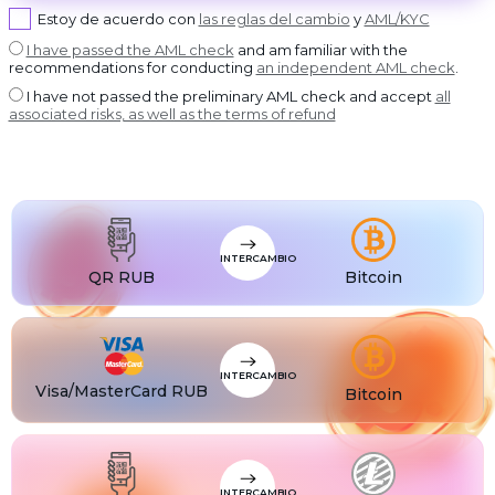
USDT BEP20
Estoy de acuerdo con
las reglas del cambio
y
AML/KYC
USDT
USDT ERC20
I have passed the AML check
and am familiar with the
recommendations for conducting
an independent AML check
.
USDT
USDT POLYGON
I have not passed the preliminary AML check and accept
all
USDT
associated risks, as well as the terms of refund
USDT SOL
USDC
USDC BEP20
USDC
USDC ERC20
INTERCAMBIO
QR RUB
Bitcoin
INTERCAMBIO
Visa/MasterCard RUB
Bitcoin
INTERCAMBIO