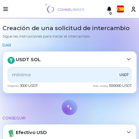
0
Русский
Versión
Creación de una solicitud de intercambio
ligera
Sigue las instrucciones para iniciar el intercambio.
hacer
English
un
DAR
intercambio
Türkçe
Ciudades
USDT SOL
Eesti
Reservas
TODOS
CRYPTO
BANK
PS
BALANCE
CHECK
USDT
Español
Garantías
3000 USDT
1000000 USDT
del
importe:
máx. suma:
CASH
intercambiador
Український
Para
los
Deutsch
socios
BTC
Bitcoin
Reglas
CONSEGUIR
Български
XMR
Monero
Noticias
ETH
Efectivo USD
Ethereum
中文
Reseñas