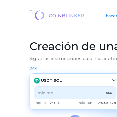
hacer
Creación de una
Sigue las instrucciones para iniciar el 
DAR
USDT SOL
USDT
TODOS
CRYPTO
BANK
PS
BALANCE
importe:
máx. suma:
123 USDT
1230000 USDT
CHECK
CASH