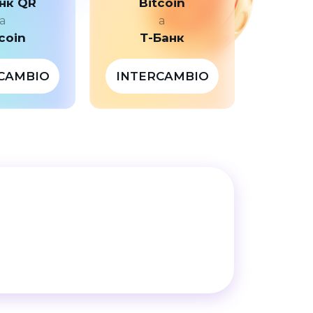
нк QR
Bitcoin
a
a
coin
Т-Банк
CAMBIO
INTERCAMBIO