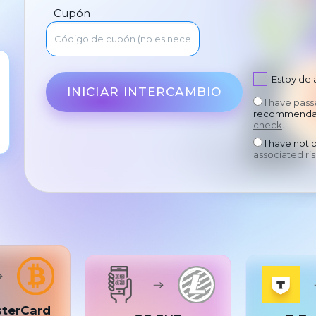
Cupón
Estoy de
INICIAR INTERCAMBIO
I have pas
recommendat
check
.
I have not 
associated ris
sterCard