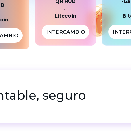
QR RUB
Т-Ба
UB
a
a
Litecoin
Bit
coin
INTERCAMBIO
INTER
CAMBIO
entable, seguro