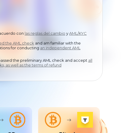
中文
 acuerdo con
las reglas del cambio
y
AML/KYC
sed the AML check
and am familiar with the
ions for conducting
an independent AML
passed the preliminary AML check and accept
all
ks, as well as the terms of refund