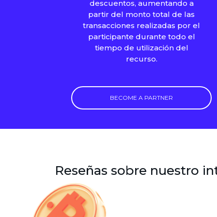
descuentos, aumentando a
partir del monto total de las
transacciones realizadas por el
participante durante todo el
tiempo de utilización del
recurso.
BECOME A PARTNER
Reseñas sobre nuestro i