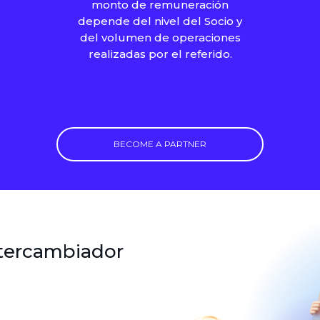
monto de remuneración
depende del nivel del Socio y
del volumen de operaciones
realizadas por el referido.
BECOME A PARTNER
ntercambiador