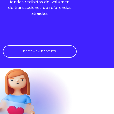
fondos recibidos del volumen
de transacciones de referencias
atraídas.
BECOME A PARTNER