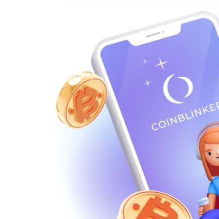
USDT POLYGON
USDT
USDT TON
USDT
USDT SOL
USDT
USDC BEP20
USDC
USDC ERC20
USDC
USDS
USDS
Ethereum classic (ETC)
ETC