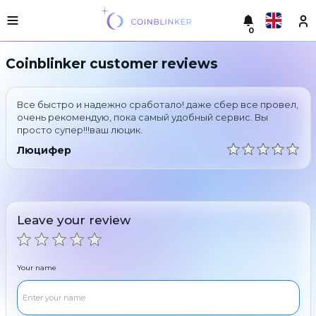
0
Русский
Light
Coinblinker customer reviews
version
Make
English
an
Все быстро и надежно сработало! даже сбер все провел,
exchange
Türkçe
очень рекомендую, пока самый удобный сервис. Вы
просто супер!!!ваш люцик.
Cities
Eesti
Люцифер
Reserves
Español
Exchanger
guarantees
Український
For
Leave your review
partners
Deutsch
Rules
News
Your name
Български
Reviews
Loyalty
中文
program