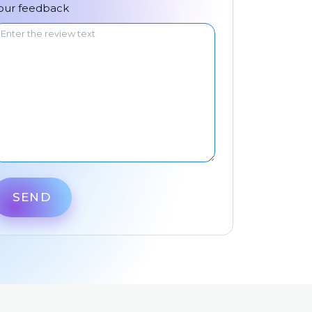
中文
our feedback
SEND