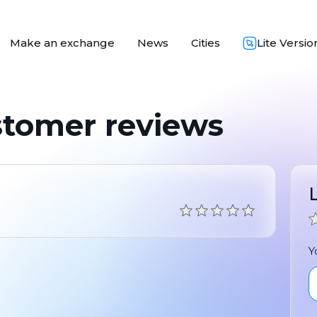
Make an exchange
News
Cities
Lite Versio
stomer reviews
Y